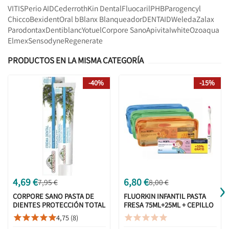
VITIS
Perio AID
Cederroth
Kin Dental
Fluocaril
PHB
Parogencyl
Chicco
Bexident
Oral b
Blanx Blanqueador
DENTAID
Weleda
Zalax
Parodontax
Dentiblanc
Yotuel
Corpore Sano
Apivita
Iwhite
Ozoaqua
Elmex
Sensodyne
Regenerate
PRODUCTOS EN LA MISMA CATEGORÍA
-40%
-15%
›
4,69 €
6,80 €
7,95 €
8,00 €
CORPORE SANO PASTA DE
FLUORKIN INFANTIL PASTA
DIENTES PROTECCIÓN TOTAL
FRESA 75ML+25ML + CEPILLO
75ML
+ NECESER
4,75 (8)









