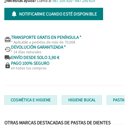
¿Necesitas ayuda?
Llama al
987 105 920
-
647 250 619

NOTIFICARME CUANDO ESTÉ DISPONIBLE
TRANSPORTE GRATIS EN PENÍNSULA *

* Aplicable a pedidos de más de 70,00€
DEVOLUCIÓN GARANTIZADA *

* 14 días naturales

ENVÍO DESDE SOLO 3,90 €
PAGO 100% SEGURO

en todas tus compras
COSMÉTICA E HIGIENE
HIGIENE BUCAL
PASTAS 
OTRAS MARCAS DESTACADAS DE PASTAS DE DIENTES