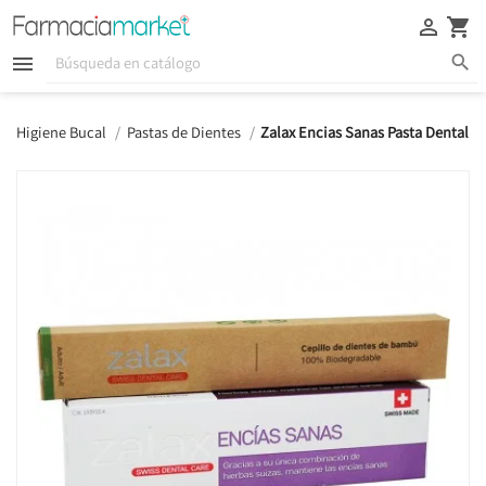





Higiene Bucal
Pastas de Dientes
Zalax Encias Sanas Pasta Dental 1