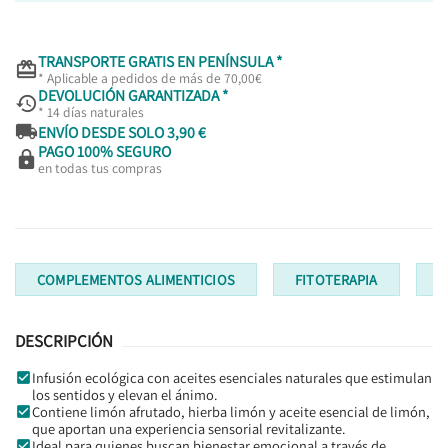
TRANSPORTE GRATIS EN PENÍNSULA *

* Aplicable a pedidos de más de 70,00€
DEVOLUCIÓN GARANTIZADA *

* 14 días naturales

ENVÍO DESDE SOLO 3,90 €
PAGO 100% SEGURO

en todas tus compras
COMPLEMENTOS ALIMENTICIOS
FITOTERAPIA
I
DESCRIPCIÓN
Infusión ecológica con aceites esenciales naturales que estimulan
los sentidos y elevan el ánimo.
Contiene limón afrutado, hierba limón y aceite esencial de limón,
que aportan una experiencia sensorial revitalizante.
Ideal para quienes buscan bienestar emocional a través de