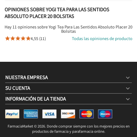
OPINIONES SOBRE YOGI TEA PARA LAS SENTIDOS
ABSOLUTO PLACER 20 BOLSITAS
Hay 11 opiniones sobre Yogi Tea Para Las Sentidos Absoluto Placer 20
Bolsitas
4,55 (11)
Todas las opiniones de producto





NUESTRA EMPRESA

SU CUENTA

INFORMACIÓN DE LA TIENDA
keyboard_arrow_down
YOGI TEA PARA LAS SENTIDOS ABSOLUTO PLACER 20
BOLSITAS
4,25 €
4,95 €
FarmaciaMarket © 2026. Donde comprar siempre con los mejores precios en
COMPRAR

productos de farmacia y parafarmacia online.
4,25 € / 100g