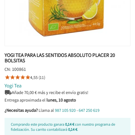
YOGI TEA PARA LAS SENTIDOS ABSOLUTO PLACER 20
BOLSITAS
100861
CN:
4,55 (11)





Yogi Tea

Añade
70,00
€ más y recibe el envío gratis!
Entrega aproximada el
lunes, 10 agosto
¿Necesitas ayuda?
Llama al
987 105 920
-
647 250 619
Comprando este producto ganara
0,14 €
con nuestro programa de
fidelización. Su carrito contabilizará
0,14 €
.