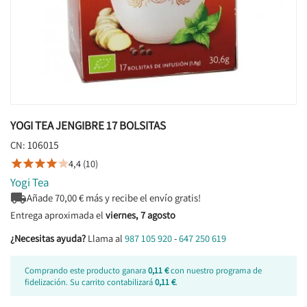
YOGI TEA JENGIBRE 17 BOLSITAS
106015
CN:
4,4 (10)





Yogi Tea

Añade
70,00
€ más y recibe el envío gratis!
Entrega aproximada el
viernes, 7 agosto
¿Necesitas ayuda?
Llama al
987 105 920
-
647 250 619
Comprando este producto ganara
0,11 €
con nuestro programa de
fidelización. Su carrito contabilizará
0,11 €
.