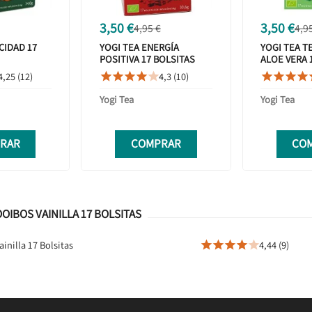
3,50 €
3,50 €
4,95 €
4,9
CIDAD 17
YOGI TEA ENERGÍA
YOGI TEA T
POSITIVA 17 BOLSITAS
ALOE VERA 
4,25 (12)
4,3 (10)









Yogi Tea
Yogi Tea
RAR
COMPRAR
CO
IBOS VAINILLA 17 BOLSITAS
nilla 17 Bolsitas
4,44 (9)




