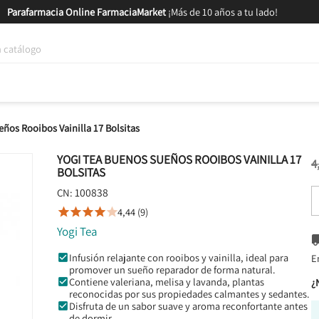
Parafarmacia Online FarmaciaMarket
¡Más de 10 años a tu lado!
tica y Nutrición
Bebés y Mamás
Salud
MARCAS
GAM
ños Rooibos Vainilla 17 Bolsitas
YOGI TEA BUENOS SUEÑOS ROOIBOS VAINILLA 17
4
BOLSITAS
100838
CN:
4,44 (9)





Yogi Tea
Infusión relajante con rooibos y vainilla, ideal para
E
promover un sueño reparador de forma natural.
Contiene valeriana, melisa y lavanda, plantas
¿
reconocidas por sus propiedades calmantes y sedantes.
Disfruta de un sabor suave y aroma reconfortante antes
de dormir.