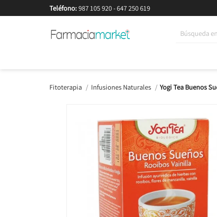
Teléfono:
987 105 920
-
647 250 619
Korean Beauty
Cosmética
Higiene
Dieté
Fitoterapia
Infusiones Naturales
Yogi Tea Buenos Sue