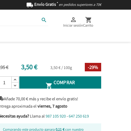
*

Envío Gratis
en pedidos superiores a 70€



Iniciar sesión
Carrito
AS
INGREDIENTES
3,50 €
,95 €
-29%
3,50 € / 100g
COMPRAR


Añade
70,00
€ más y recibe el envío gratis!
ntrega aproximada el
viernes, 7 agosto
Necesitas ayuda?
Llama al
987 105 920
-
647 250 619
Comprando este producto ganara
0,11 €
con nuestro