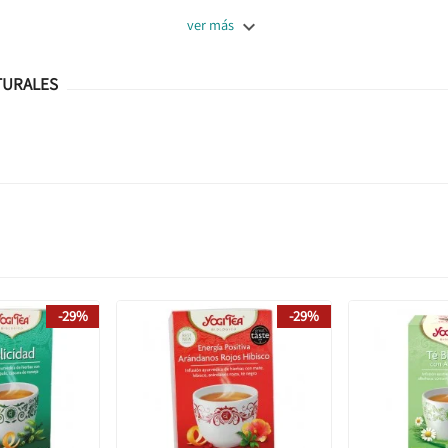

ver más
TURALES
-29%
-29%