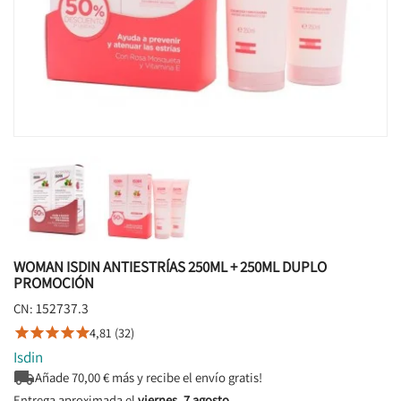
WOMAN ISDIN ANTIESTRÍAS 250ML + 250ML DUPLO
PROMOCIÓN
152737.3
CN:
4,81 (32)





Isdin

Añade
70,00
€ más y recibe el envío gratis!
Entrega aproximada el
viernes, 7 agosto