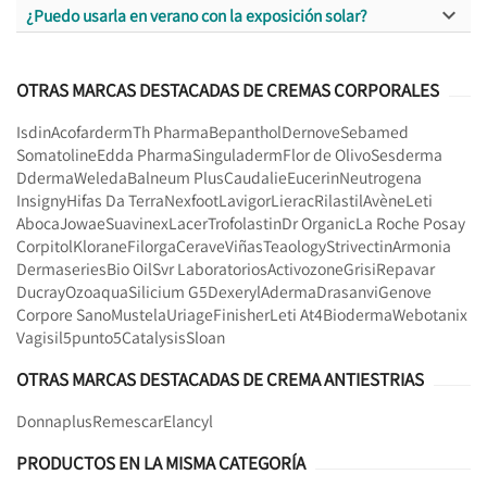

¿Puedo usarla en verano con la exposición solar?
OTRAS MARCAS DESTACADAS DE CREMAS CORPORALES
Isdin
Acofarderm
Th Pharma
Bepanthol
Dernove
Sebamed
Somatoline
Edda Pharma
Singuladerm
Flor de Olivo
Sesderma
Dderma
Weleda
Balneum Plus
Caudalie
Eucerin
Neutrogena
Insigny
Hifas Da Terra
Nexfoot
Lavigor
Lierac
Rilastil
Avène
Leti
Aboca
Jowae
Suavinex
Lacer
Trofolastin
Dr Organic
La Roche Posay
Corpitol
Klorane
Filorga
Cerave
Viñas
Teaology
Strivectin
Armonia
Dermaseries
Bio Oil
Svr Laboratorios
Activozone
Grisi
Repavar
Ducray
Ozoaqua
Silicium G5
Dexeryl
Aderma
Drasanvi
Genove
Corpore Sano
Mustela
Uriage
Finisher
Leti At4
Bioderma
Webotanix
Vagisil
5punto5
Catalysis
Sloan
OTRAS MARCAS DESTACADAS DE CREMA ANTIESTRIAS
Donnaplus
Remescar
Elancyl
PRODUCTOS EN LA MISMA CATEGORÍA