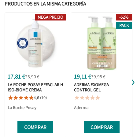
PRODUCTOS EN LA MISMA CATEGORÍA
MEGA PRECIO
-52%
PACK
›
17,81 €
19,11 €
25,90 €
39,95 €
LA ROCHE-POSAY EFFACLAR H
ADERMA EXOMEGA
ISO-BIOME CREMA
CONTROL GEL
LIMPIADORA 390ML
LIMPIADOR 2 EN 1
4,6 (10)










500ML + 500ML
DUPLO
La Roche Posay
Aderma
COMPRAR
COMPRAR