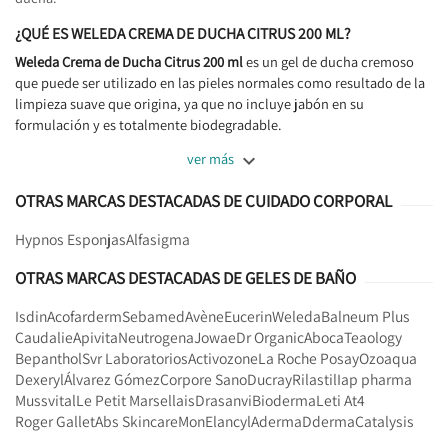
¿QUÉ ES WELEDA CREMA DE DUCHA CITRUS 200 ML?
Weleda Crema de Ducha Citrus 200 ml
es un gel de ducha cremoso
que puede ser utilizado en las pieles normales como resultado de la
limpieza suave que origina, ya que no incluye jabón en su
formulación y es totalmente biodegradable.

ver más
OTRAS MARCAS DESTACADAS DE CUIDADO CORPORAL
Hypnos Esponjas
Alfasigma
OTRAS MARCAS DESTACADAS DE GELES DE BAÑO
Isdin
Acofarderm
Sebamed
Avène
Eucerin
Weleda
Balneum Plus
Caudalie
Apivita
Neutrogena
Jowae
Dr Organic
Aboca
Teaology
Bepanthol
Svr Laboratorios
Activozone
La Roche Posay
Ozoaqua
Dexeryl
Álvarez Gómez
Corpore Sano
Ducray
Rilastil
Iap pharma
Mussvital
Le Petit Marsellais
Drasanvi
Bioderma
Leti At4
Roger Gallet
Abs Skincare
Mon
Elancyl
Aderma
Dderma
Catalysis