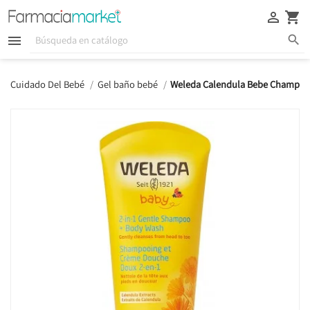





Cuidado Del Bebé
Gel baño bebé
Weleda Calendula Bebe Champu G