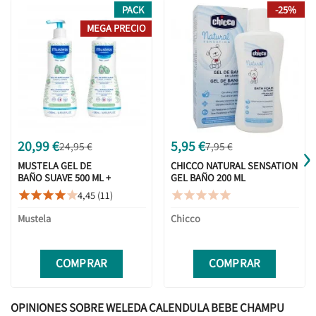
PACK
-25%
MEGA PRECIO
›
20,99 €
5,95 €
24,95 €
7,95 €
MUSTELA GEL DE
CHICCO NATURAL SENSATION
BAÑO SUAVE 500 ML +
GEL BAÑO 200 ML
500ML DUPLO
4,45 (11)










PROMOCION
Mustela
Chicco
COMPRAR
COMPRAR
OPINIONES SOBRE WELEDA CALENDULA BEBE CHAMPU