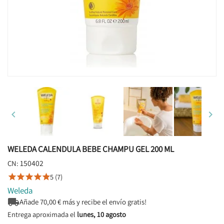


WELEDA CALENDULA BEBE CHAMPU GEL 200 ML
150402
CN:
5 (7)





Weleda

Añade
70,00
€ más y recibe el envío gratis!
Entrega aproximada el
lunes, 10 agosto