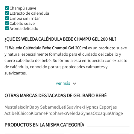
Champú suave
Extracto de caléndula
Limpia sin irritar
Cabello suave
Aroma delicado
¿QUÉ ES
WELEDA CALÉNDULA BEBE CHAMPÚ GEL 200 ML
?
El
Weleda Caléndula Bebe Champú Gel 200 ml
es un producto suave
y natural especialmente formulado para el cuidado del cabello y
cuero cabelludo del bebé. Su fórmula está enriquecida con extracto
de caléndula, conocido por sus propiedades calmantes y
suavizantes.

ver más
OTRAS MARCAS DESTACADAS DE GEL BAÑO BEBÉ
Mustela
Isdin
Baby Sebamed
Leti
Suavinex
Hypnos Esponjas
Actibel
Chicco
Klorane
Propharex
Weleda
Gynea
Ozoaqua
Uriage
PRODUCTOS EN LA MISMA CATEGORÍA