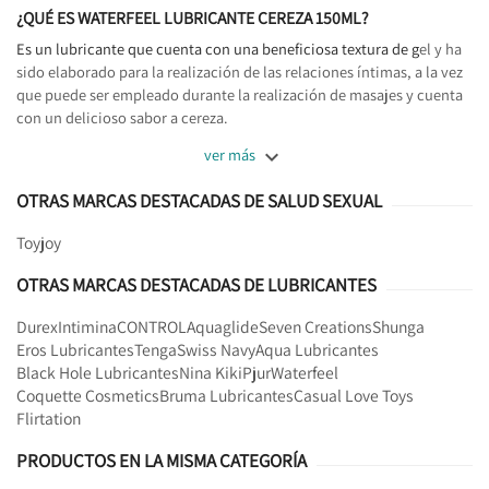
¿QUÉ ES WATERFEEL LUBRICANTE CEREZA 150ML?
Es un lubricante que cuenta con una beneficiosa textura de g
el y ha
sido elaborado para la realización de las relaciones íntimas, a la vez
que puede ser empleado durante la realización de masajes y cuenta
con un delicioso sabor a cereza.

ver más
OTRAS MARCAS DESTACADAS DE SALUD SEXUAL
Toyjoy
OTRAS MARCAS DESTACADAS DE LUBRICANTES
Durex
Intimina
CONTROL
Aquaglide
Seven Creations
Shunga
Eros Lubricantes
Tenga
Swiss Navy
Aqua Lubricantes
Black Hole Lubricantes
Nina Kiki
Pjur
Waterfeel
Coquette Cosmetics
Bruma Lubricantes
Casual Love Toys
Flirtation
PRODUCTOS EN LA MISMA CATEGORÍA