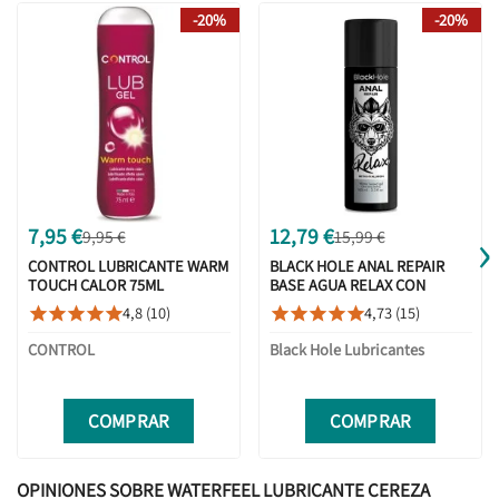
-20%
-20%
›
7,95 €
12,79 €
9,95 €
15,99 €
CONTROL LUBRICANTE WARM
BLACK HOLE ANAL REPAIR
TOUCH CALOR 75ML
BASE AGUA RELAX CON
HYALURON 100 ML
4,8 (10)
4,73 (15)










CONTROL
Black Hole Lubricantes
COMPRAR
COMPRAR
OPINIONES SOBRE WATERFEEL LUBRICANTE CEREZA