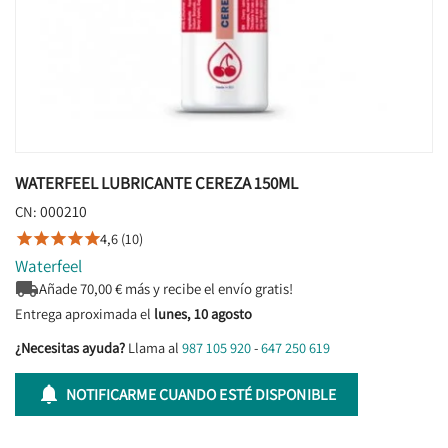
WATERFEEL LUBRICANTE CEREZA 150ML
000210
CN:
4,6 (10)





Waterfeel

Añade
70,00
€ más y recibe el envío gratis!
Entrega aproximada el
lunes, 10 agosto
¿Necesitas ayuda?
Llama al
987 105 920
-
647 250 619

NOTIFICARME CUANDO ESTÉ DISPONIBLE