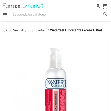





Salud Sexual
Lubricantes
Waterfeel Lubricante Cereza 150ml