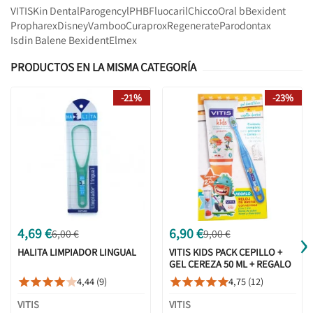
VITIS
Kin Dental
Parogencyl
PHB
Fluocaril
Chicco
Oral b
Bexident
Propharex
Disney
Vamboo
Curaprox
Regenerate
Parodontax
Isdin Balene Bexident
Elmex
PRODUCTOS EN LA MISMA CATEGORÍA
-21%
-23%
›
4,69 €
6,90 €
6,00 €
9,00 €
HALITA LIMPIADOR LINGUAL
VITIS KIDS PACK CEPILLO +
GEL CEREZA 50 ML + REGALO
4,44 (9)
4,75 (12)










VITIS
VITIS