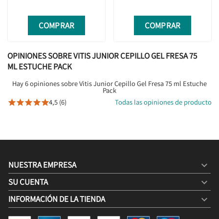
COMPRAR
COMPRAR
OPINIONES SOBRE VITIS JUNIOR CEPILLO GEL FRESA 75
ML ESTUCHE PACK
Hay 6 opiniones sobre Vitis Junior Cepillo Gel Fresa 75 ml Estuche
Pack
4,5 (6)
Todas las opiniones de producto





NUESTRA EMPRESA

SU CUENTA

INFORMACIÓN DE LA TIENDA
keyboard_arrow_down