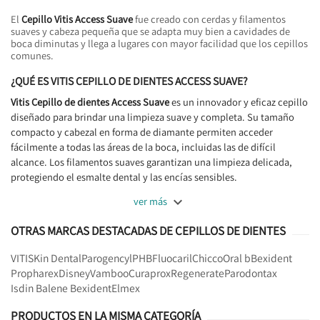
El
Cepillo Vitis Access Suave
fue creado con cerdas y filamentos
suaves y cabeza pequeña que se adapta muy bien a cavidades de
boca diminutas y llega a lugares con mayor facilidad que los cepillos
comunes.
¿QUÉ ES VITIS CEPILLO DE DIENTES ACCESS SUAVE?
Vitis Cepillo de dientes Access Suave
es un innovador y eficaz cepillo
diseñado para brindar una limpieza suave y completa. Su tamaño
compacto y cabezal en forma de diamante permiten acceder
fácilmente a todas las áreas de la boca, incluidas las de difícil
alcance. Los filamentos suaves garantizan una limpieza delicada,
protegiendo el esmalte dental y las encías sensibles.

ver más
OTRAS MARCAS DESTACADAS DE CEPILLOS DE DIENTES
VITIS
Kin Dental
Parogencyl
PHB
Fluocaril
Chicco
Oral b
Bexident
Propharex
Disney
Vamboo
Curaprox
Regenerate
Parodontax
Isdin Balene Bexident
Elmex
PRODUCTOS EN LA MISMA CATEGORÍA