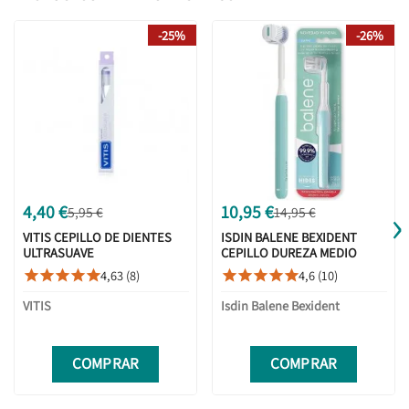
-25%
-26%
›
4,40 €
10,95 €
5,95 €
14,95 €
VITIS CEPILLO DE DIENTES
ISDIN BALENE BEXIDENT
ULTRASUAVE
CEPILLO DUREZA MEDIO
AGUAMARINA
4,63 (8)
4,6 (10)










VITIS
Isdin Balene Bexident
COMPRAR
COMPRAR