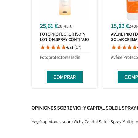
25,61 €
15,03 €
28,45 €
24,8
FOTOPROTECTOR ISDIN
AVÈNE PROTE
LOTION SPRAY CONTINUO
SOLAR CREMA
SPF 50 250 ML
INTENSE PRO
4,71 (17)










Fotoprotectores Isdin
Avène Protect
COMPRAR
COMP
OPINIONES SOBRE VICHY CAPITAL SOLEIL SPRAY
Hay 9 opiniones sobre Vichy Capital Soleil Spray Multipr