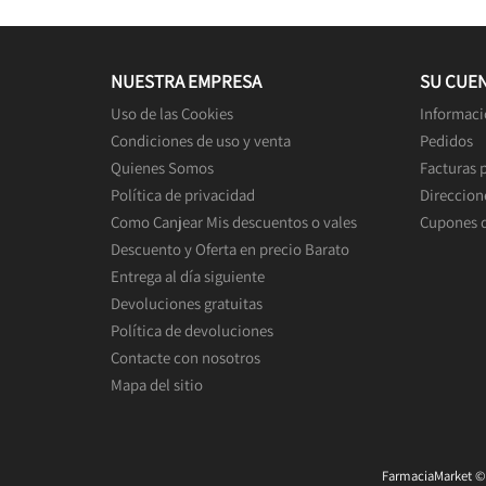
NUESTRA EMPRESA
SU CUE
Uso de las Cookies
Informaci
Condiciones de uso y venta
Pedidos
Quienes Somos
Facturas 
Política de privacidad
Direccion
Como Canjear Mis descuentos o vales
Cupones 
Descuento y Oferta en precio Barato
Entrega al día siguiente
Devoluciones gratuitas
Política de devoluciones
Contacte con nosotros
Mapa del sitio
FarmaciaMarket © 