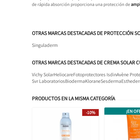
de rápida absorción proporciona una protección de
ampl
OTRAS MARCAS DESTACADAS DE PROTECCIÓN S
Singuladerm
OTRAS MARCAS DESTACADAS DE CREMA SOLAR 
Vichy Solar
Heliocare
Fotoprotectores Isdin
Avène Prote
Svr Laboratorios
Bioderma
Klorane
Sesderma
Esthede
PRODUCTOS EN LA MISMA CATEGORÍA
¡EN OF
-10%