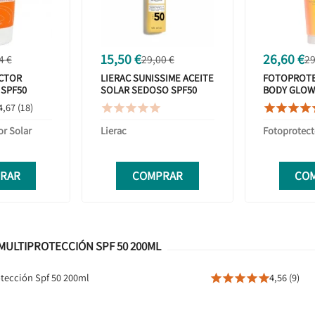
15,50 €
26,60 €
4 €
29,00 €
29
CTOR
LIERAC SUNISSIME ACEITE
FOTOPROTE
 SPF50
SOLAR SEDOSO SPF50
BODY GLOW 
TECT 150ML
150ML
4,67 (18)









or Solar
Lierac
Fotoprotect
RAR
COMPRAR
CO
 MULTIPROTECCIÓN SPF 50 200ML
otección Spf 50 200ml
4,56 (9)




