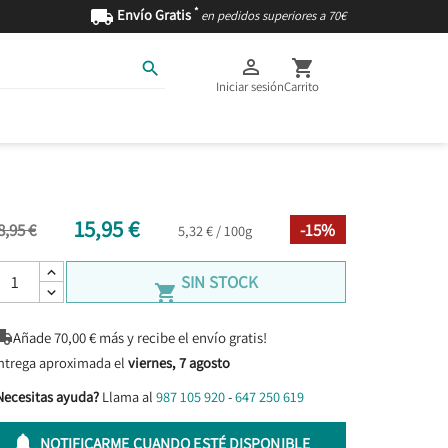
*

Envío Gratis
en pedidos superiores a 70€



Iniciar sesión
Carrito
AS
INGREDIENTES
15,95 €
8,95 €
-15%
5,32 € / 100g
SIN STOCK


Añade
70,00
€ más y recibe el envío gratis!
ntrega aproximada el
viernes, 7 agosto
Necesitas ayuda?
Llama al
987 105 920
-
647 250 619

NOTIFICARME CUANDO ESTÉ DISPONIBLE