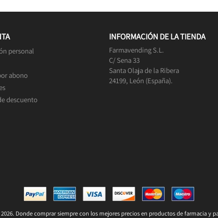
NTA
INFORMACIÓN DE LA TIENDA
Farmavending S.L.
ón personal
C/ Sena 33
Santa Olaja de la Ribera
por abono
24199, León (España).
es
de descuento
2026. Donde comprar siempre con los mejores precios en productos de farmacia y pa