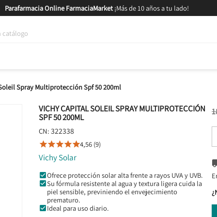
Parafarmacia Online FarmaciaMarket
¡Más de 10 años a tu lado!
tica y Nutrición
Bebés y Mamás
Salud
MARCAS
GAM
Soleil Spray Multiprotección Spf 50 200ml
VICHY CAPITAL SOLEIL SPRAY MULTIPROTECCIÓN
1
SPF 50 200ML
322338
CN:
4,56 (9)





Vichy Solar
Ofrece protección solar alta frente a rayos UVA y UVB.
E
Su fórmula resistente al agua y textura ligera cuida la
piel sensible, previniendo el envejecimiento
¿
prematuro.
Ideal para uso diario.