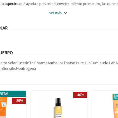
io espectro
que ayuda a prevenir el envejecimiento prematuro, las quemad

ver más
OLAR
CUERPO
ctor Solar
Eucerin
Th Pharma
Anthelios
Thatso Pure sun
Cumlaude Lab
A
rm
Sensilis
Neutrogena
ERTA!
-46%
-39%