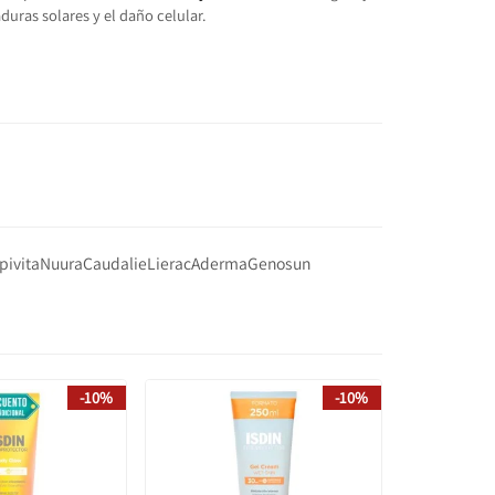
uras solares y el daño celular.
pivita
Nuura
Caudalie
Lierac
Aderma
Genosun
-10%
-10%