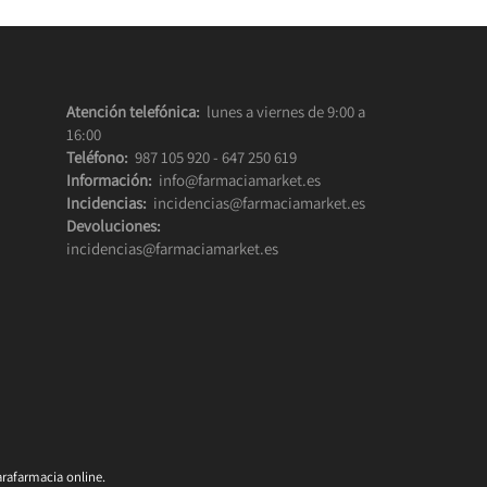
Atención telefónica:
lunes a viernes de 9:00 a
16:00
Teléfono:
987 105 920
-
647 250 619
Información:
info@farmaciamarket.es
Incidencias:
incidencias@farmaciamarket.es
Devoluciones:
incidencias@farmaciamarket.es
rafarmacia online.