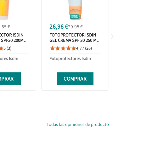
26,96 €
19,95 €
,55 €
29,95 €
›
CTOR ISDIN
FOTOPROTECTOR ISDIN
HELIOCA
SPF30 200ML
GEL CREMA SPF 30 250 ML
SPRAY SP
5 (3)
4,77 (26)









ores Isdin
Fotoprotectores Isdin
Heliocare
MPRAR
COMPRAR
C
Todas las opiniones de producto