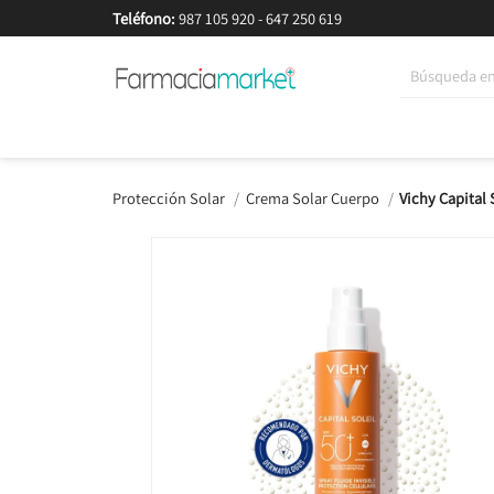
Teléfono:
987 105 920
-
647 250 619
Korean Beauty
Cosmética
Higiene
Dieté
Protección Solar
Crema Solar Cuerpo
Vichy Capital 