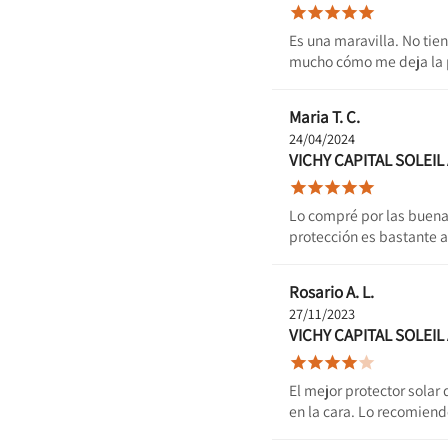





Es una maravilla. No tien
mucho cómo me deja la 
Maria T. C.
24/04/2024
VICHY CAPITAL SOLEI





Lo compré por las buenas 
protección es bastante a
Rosario A. L.
27/11/2023
VICHY CAPITAL SOLEI





El mejor protector solar
en la cara. Lo recomien