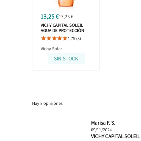
13,25 €
17,25 €
VICHY CAPITAL SOLEIL
AGUA DE PROTECCIÓN
SOLAR LUMINOSIDAD
4,75 (8)





SPF50 200ML
Vichy Solar
SIN STOCK
Hay 8 opiniones
Marisa F. S.
09/11/2024
VICHY CAPITAL SOLEI