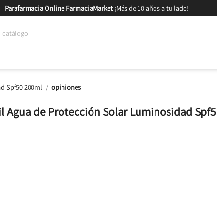
Parafarmacia Online FarmaciaMarket
¡Más de 10 años a tu lado!
tica y Nutrición
Bebés y Mamás
Salud
MARCAS
GAM
ad Spf50 200ml
opiniones
eil Agua de Protección Solar Luminosidad Spf