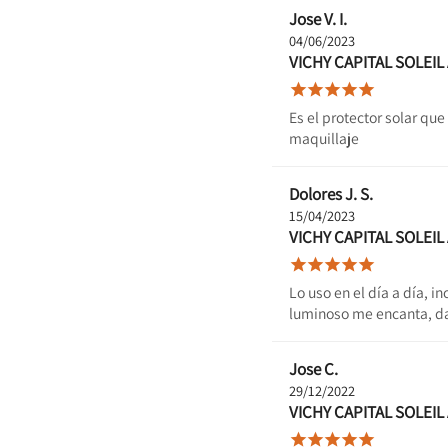
Jose V. I.
04/06/2023
VICHY CAPITAL SOLEI





Es el protector solar qu
maquillaje
Dolores J. S.
15/04/2023
VICHY CAPITAL SOLEI





Lo uso en el día a día, 
luminoso me encanta, da 
Jose C.
29/12/2022
VICHY CAPITAL SOLEI




