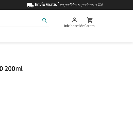
*

Envío Gratis
en pedidos superiores a 70€



Iniciar sesión
Carrito
AS
INGREDIENTES
50 200ml