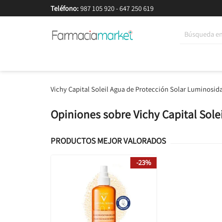
Teléfono:
987 105 920
-
647 250 619
Korean Beauty
Cosmética
Higiene
Dieté
Vichy Capital Soleil Agua de Protección Solar Luminosid
Opiniones sobre Vichy Capital Sol
PRODUCTOS MEJOR VALORADOS
-23%