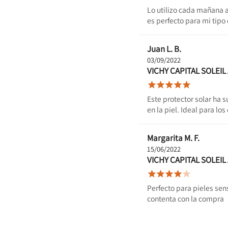
Lo utilizo cada mañana an
es perfecto para mi tipo 
Juan L. B.
03/09/2022
VICHY CAPITAL SOLEI





Este protector solar ha 
en la piel. Ideal para los
Margarita M. F.
15/06/2022
VICHY CAPITAL SOLEI





Perfecto para pieles sen
contenta con la compra