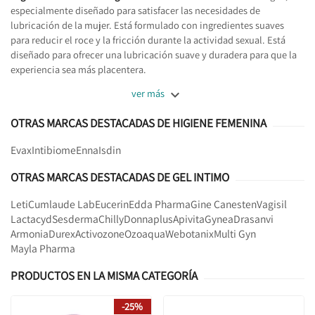
especialmente diseñado para satisfacer las necesidades de
lubricación de la mujer. Está formulado con ingredientes suaves
para reducir el roce y la fricción durante la actividad sexual. Está
diseñado para ofrecer una lubricación suave y duradera para que la
experiencia sea más placentera.

ver más
OTRAS MARCAS DESTACADAS DE HIGIENE FEMENINA
Evax
Intibiome
Enna
Isdin
OTRAS MARCAS DESTACADAS DE GEL INTIMO
Leti
Cumlaude Lab
Eucerin
Edda Pharma
Gine Canesten
Vagisil
Lactacyd
Sesderma
Chilly
Donnaplus
Apivita
Gynea
Drasanvi
Armonia
Durex
Activozone
Ozoaqua
Webotanix
Multi Gyn
Mayla Pharma
PRODUCTOS EN LA MISMA CATEGORÍA
-25%