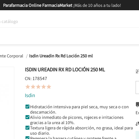
Parafarmacia Online FarmaciaMarket
¡Más de 10 años a tu lado!
tica y Nutrición
Bebés y Mamás
Salud
MARCAS
GAM
nte Corporal
Isdin Ureadin Rx Rd Loción 250 ml
ISDIN UREADIN RX RD LOCIÓN 250 ML
2
178547
CN:





Isdin
Hidratación intensiva para piel seca, muy seca o con
descamación.
E
Alivio inmediato de picores, rojeces e irritaciones
gracias a la urea al 10%.
¿
Textura ligera de rápida absorción, no grasa, ideal para
uso diario.
Regenera la barrera cutánea y protege frente a