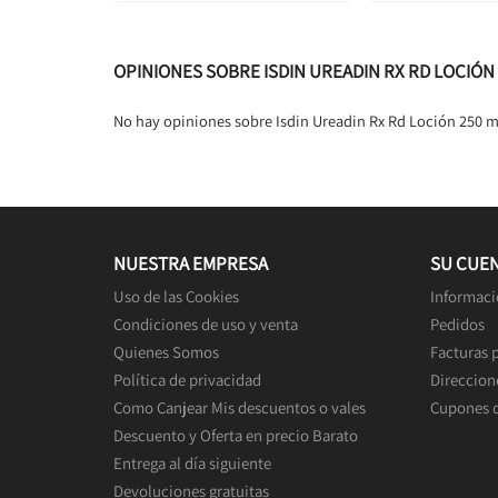
OPINIONES SOBRE ISDIN UREADIN RX RD LOCIÓN 
No hay opiniones sobre Isdin Ureadin Rx Rd Loción 250 m
NUESTRA EMPRESA
SU CUE
Uso de las Cookies
Informaci
Condiciones de uso y venta
Pedidos
Quienes Somos
Facturas 
Política de privacidad
Direccion
Como Canjear Mis descuentos o vales
Cupones 
Descuento y Oferta en precio Barato
Entrega al día siguiente
Devoluciones gratuitas