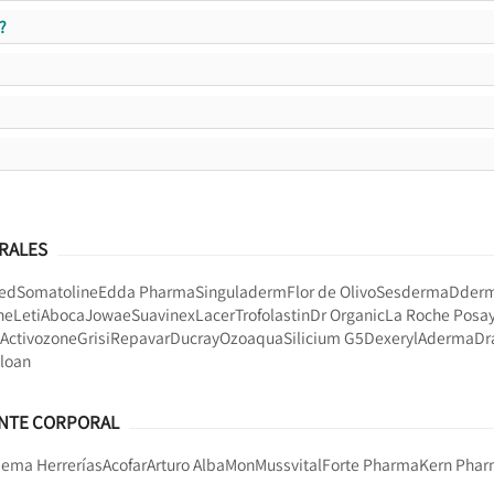
?
RALES
ed
Somatoline
Edda Pharma
Singuladerm
Flor de Olivo
Sesderma
Dder
ne
Leti
Aboca
Jowae
Suavinex
Lacer
Trofolastin
Dr Organic
La Roche Posa
Activozone
Grisi
Repavar
Ducray
Ozoaqua
Silicium G5
Dexeryl
Aderma
Dr
loan
ANTE CORPORAL
ema Herrerías
Acofar
Arturo Alba
Mon
Mussvital
Forte Pharma
Kern Pha