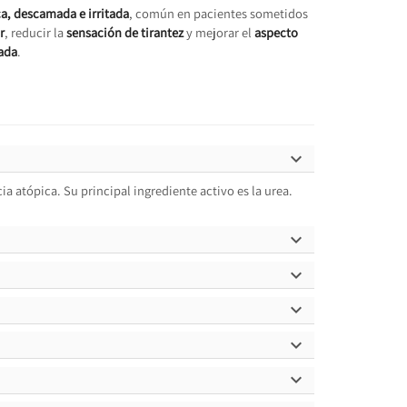
eca, descamada e irritada
, común en pacientes sometidos
r
, reducir la
sensación de tirantez
y mejorar el
aspecto
ada
.

a atópica. Su principal ingrediente activo es la urea.




