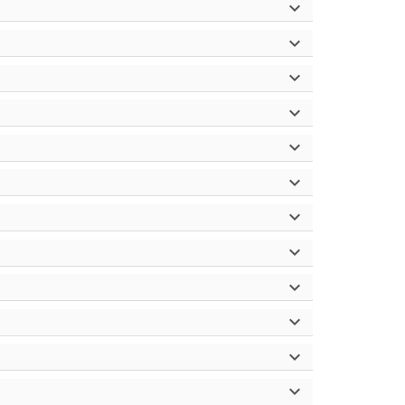











