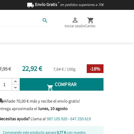
*

Envío Gratis
en pedidos superiores a 70€



Iniciar sesión
Carrito
AS
INGREDIENTES
22,92 €
7,95 €
-18%
7,64 € / 100g
COMPRAR


Añade
70,00
€ más y recibe el envío gratis!
ntrega aproximada el
lunes, 10 agosto
Necesitas ayuda?
Llama al
987 105 920
-
647 250 619
Comprando este producto ganara
0,77 €
con nuestro