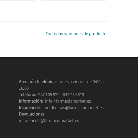
Todas las opiniones de producto
Atención telefónica:
lunes a viernes de 9:00 a
16:00
Teléfono:
987 105 920
-
647 250 619
Información:
info@farmaciamarket.es
Incidencias:
incidencias@farmaciamarket.es
Devoluciones:
incidencias@farmaciamarket.es