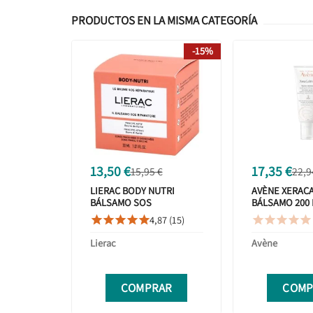
PRODUCTOS EN LA MISMA CATEGORÍA
-15%
13,50 €
17,35 €
15,95 €
22,9
LIERAC BODY NUTRI
AVÈNE XERAC
BÁLSAMO SOS
BÁLSAMO 200 
REPARADOR 30ML
4,87 (15)










Lierac
Avène
COMPRAR
COMP