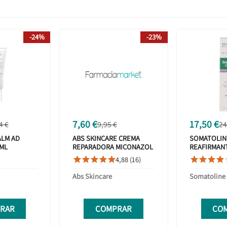
-24%
-23%
7,60 €
17,50 €
4 €
9,95 €
24
ALM AD
ABS SKINCARE CREMA
SOMATOLIN
ML
REPARADORA MICONAZOL
REAFIRMANT
200 GRAMOS
SENOS 75M
4,88 (16)









Abs Skincare
Somatoline
RAR
COMPRAR
CO