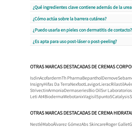
¿Qué ingredientes clave contiene además de la urea
¿Cómo actúa sobre la barrera cutánea?
¿Puedo usarla en pieles con dermatitis de contacto?
¿Es apta para uso post-láser o post-peeling?
OTRAS MARCAS DESTACADAS DE CREMAS CORPO
Isdin
Acofarderm
Th Pharma
Bepanthol
Dernove
Sebam
Insigny
Hifas Da Terra
Nexfoot
Lavigor
Lierac
Rilastil
Avè
Strivectin
Armonia
Dermaseries
Bio Oil
Svr Laboratorios
Leti At4
Bioderma
Webotanix
Vagisil
5punto5
Catalysis
S
OTRAS MARCAS DESTACADAS DE CREMA HIDRAT
Nestlé
Mabo
Álvarez Gómez
Abs Skincare
Roger Gallet
G