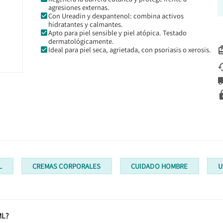
agresiones externas.
Con Ureadin y dexpantenol: combina activos
hidratantes y calmantes.
Apto para piel sensible y piel atópica. Testado
dermatológicamente.
Ideal para piel seca, agrietada, con psoriasis o xerosis.
L
CREMAS CORPORALES
CUIDADO HOMBRE
U
ML?