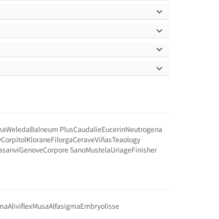




ma
Weleda
Balneum Plus
Caudalie
Eucerin
Neutrogena
y
Corpitol
Klorane
Filorga
Cerave
Viñas
Teaology
asanvi
Genove
Corpore Sano
Mustela
Uriage
Finisher
rma
Aliviflex
Musa
Alfasigma
Embryolisse