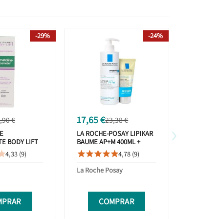
-29%
-24%
17,65 €
9,45 €
,90 €
23,38 €
1
›
E
LA ROCHE-POSAY LIPIKAR
ABS SKI
E BODY LIFT
BAUME AP+M 400ML +
HIDRATAN
L
ACEITE LAVANTE 100ML
4,33 (9)
4,78 (9)









La Roche Posay
Abs Skinc
MPRAR
COMPRAR
C