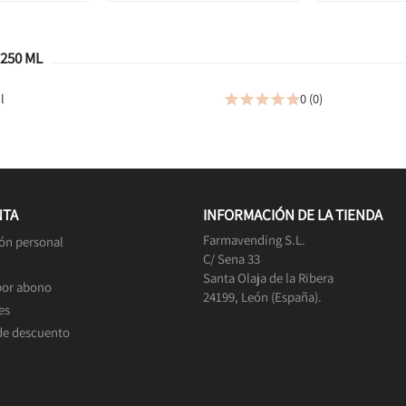
250 ML
l
0 (0)





NTA
INFORMACIÓN DE LA TIENDA
Farmavending S.L.
ón personal
C/ Sena 33
Santa Olaja de la Ribera
por abono
24199, León (España).
es
de descuento