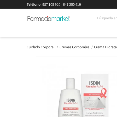
Teléfono:
987 105 920
-
647 250 619
Korean Beauty
Cosmética
Higiene
Dieté
Cuidado Corporal
Cremas Corporales
Crema Hidrata