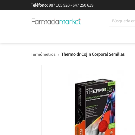
Teléfono:
987 105 920
-
647 250 619
Korean Beauty
Cosmética
Higiene
Dieté
Termómetros
Thermo dr Cojin Corporal Semillas