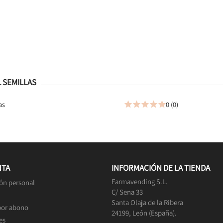
 SEMILLAS
as
0 (0)





NTA
INFORMACIÓN DE LA TIENDA
Farmavending S.L.
ón personal
C/ Sena 33
Santa Olaja de la Ribera
por abono
24199, León (España).
es