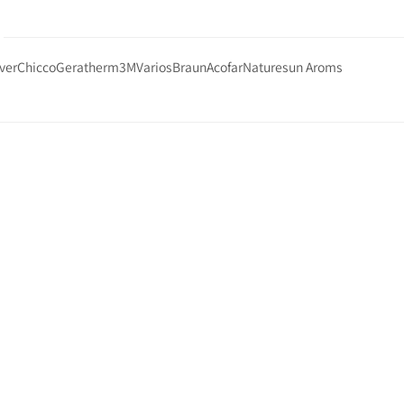
ver
Chicco
Geratherm
3M
Varios
Braun
Acofar
Naturesun Aroms