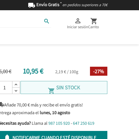
*

Envío Gratis
en pedidos superiores a 70€



Iniciar sesión
Carrito
AS
INGREDIENTES
10,95 €
5,00 €
-27%
2,19 € / 100g
SIN STOCK


Añade
70,00
€ más y recibe el envío gratis!
ntrega aproximada el
lunes, 10 agosto
Necesitas ayuda?
Llama al
987 105 920
-
647 250 619

NOTIFICARME CUANDO ESTÉ DISPONIBLE