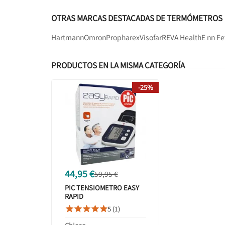
OTRAS MARCAS DESTACADAS DE TERMÓMETROS
Hartmann
Omron
Propharex
Visofar
REVA Health
E nn Fe
PRODUCTOS EN LA MISMA CATEGORÍA
-25%
44,95 €
59,95 €
PIC TENSIOMETRO EASY
RAPID
5 (1)




