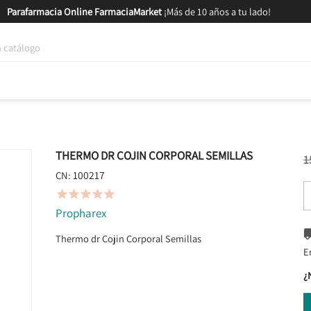
Parafarmacia Online FarmaciaMarket
¡Más de 10 años a tu lado!
tica y Nutrición
Bebés y Mamás
Salud
MARCAS
GAM
THERMO DR COJIN CORPORAL SEMILLAS
1
100217
CN:





Propharex
Thermo dr Cojin Corporal Semillas
E
¿