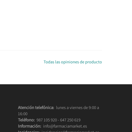
Todas las opiniones de producto
Atención telefónica:
lunes a viernes de 9:00 a
16:00
Teléfono:
987 105 920
-
647 250 619
Información:
info@farmaciamarket.es