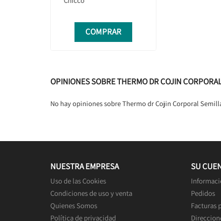
Chicco
COMPRAR
OPINIONES SOBRE THERMO DR COJIN CORPORAL
No hay opiniones sobre Thermo dr Cojin Corporal Semill
NUESTRA EMPRESA
SU CUE
Uso de las Cookies
Informaci
Condiciones de uso y venta
Pedidos
Quienes Somos
Facturas 
Política de privacidad
Direccion