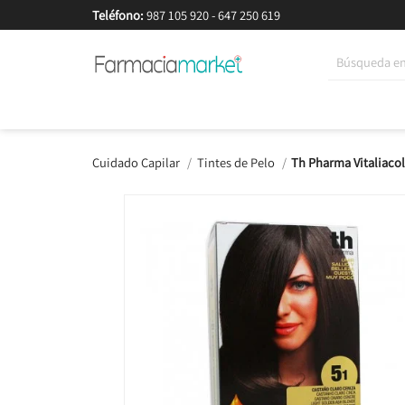
Teléfono:
987 105 920
-
647 250 619
Korean Beauty
Cosmética
Higiene
Dieté
Cuidado Capilar
Tintes de Pelo
Th Pharma Vitaliacol