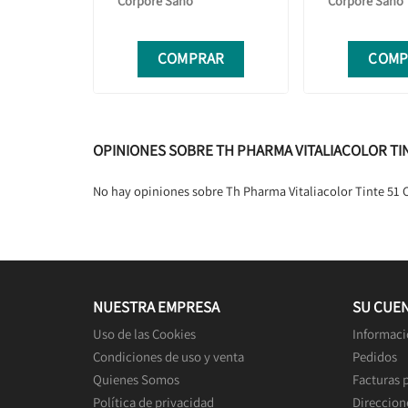
Corpore Sano
Corpore Sano
COMPRAR
COMP
OPINIONES SOBRE TH PHARMA VITALIACOLOR TI
No hay opiniones sobre Th Pharma Vitaliacolor Tinte 51 
NUESTRA EMPRESA
SU CUE
Uso de las Cookies
Informaci
Condiciones de uso y venta
Pedidos
Quienes Somos
Facturas 
Política de privacidad
Direccion