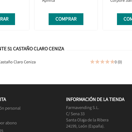
Apivita
Corpore Sa
RAR
COMPRAR
CO
NTE 51 CASTAÑO CLARO CENIZA
Castaño Claro Ceniza
0 (0)





NTA
INFORMACIÓN DE LA TIENDA
Farmavending S.L.
ón personal
C/ Sena 33
Santa Olaja de la Ribera
por abono
24199, León (España).
es