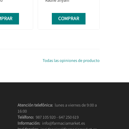
no
Radhe Shyam
MPRAR
COMPRAR
Todas las opiniones de producto
Atención telefónica:
lunes a viernes de 9:00 a
16:00
Teléfono:
987 105 920
-
647 250 619
Información:
info@farmaciamarket.es