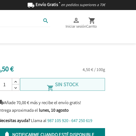
*

Envío Gratis
en pedidos superiores a 70€



Iniciar sesión
Carrito
AS
INGREDIENTES
,50 €
4,50 € / 100g
SIN STOCK


Añade
70,00
€ más y recibe el envío gratis!
ntrega aproximada el
lunes, 10 agosto
Necesitas ayuda?
Llama al
987 105 920
-
647 250 619

NOTIFICARME CUANDO ESTÉ DISPONIBLE