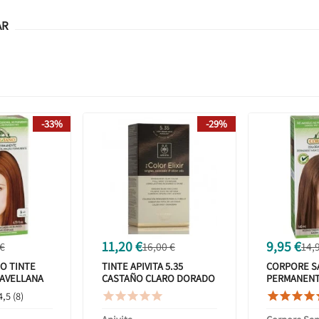
AR
-33%
-29%
11,20 €
9,95 €
 €
16,00 €
14,
O TINTE
TINTE APIVITA 5.35
CORPORE S
AVELLANA
CASTAÑO CLARO DORADO
PERMANENT
CAOBA
CLARO 5 14
4,5 (8)








