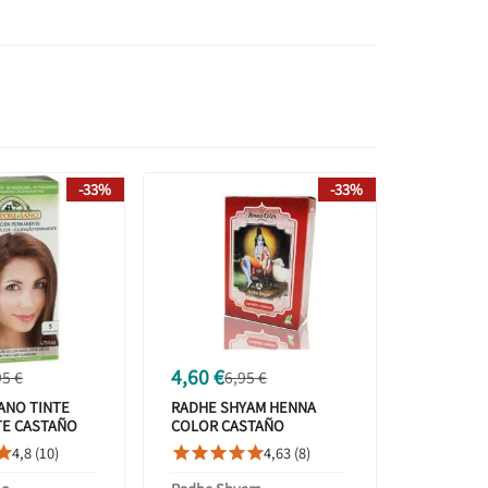
-33%
-33%
4,60 €
95 €
6,95 €
ANO TINTE
RADHE SHYAM HENNA
E CASTAÑO
COLOR CASTAÑO
0ML
COBRIZO 100 GR
4,8 (10)
4,63 (8)





