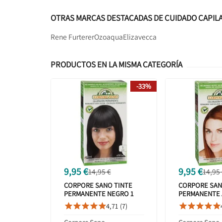
OTRAS MARCAS DESTACADAS DE CUIDADO CAPIL
Rene Furterer
Ozoaqua
Elizavecca
PRODUCTOS EN LA MISMA CATEGORÍA
-33%
9,95 €
9,95 €
14,95 €
14,95
CORPORE SANO TINTE
CORPORE SAN
PERMANENTE NEGRO 1
PERMANENTE 
140ML
6.43 140ML
4,71 (7)









