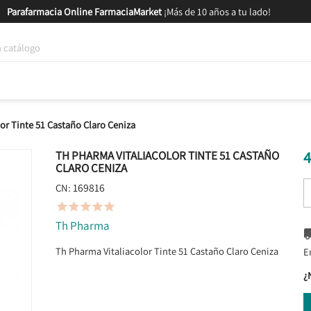
Parafarmacia Online FarmaciaMarket
¡Más de 10 años a tu lado!
tica y Nutrición
Bebés y Mamás
Salud
MARCAS
GAM
or Tinte 51 Castaño Claro Ceniza
4
TH PHARMA VITALIACOLOR TINTE 51 CASTAÑO
CLARO CENIZA
169816
CN:





Th Pharma
Th Pharma Vitaliacolor Tinte 51 Castaño Claro Ceniza
E
¿