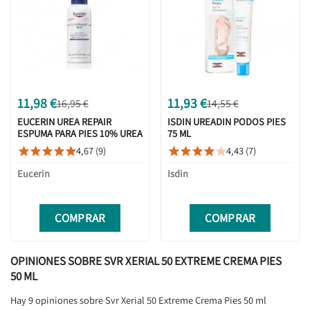
11,98 €
11,93 €
16,95 €
14,55 €
EUCERIN UREA REPAIR
ISDIN UREADIN PODOS PIES
ESPUMA PARA PIES 10% UREA
75 ML
150ML
4,67 (9)
4,43 (7)










Eucerin
Isdin
COMPRAR
COMPRAR
OPINIONES SOBRE SVR XERIAL 50 EXTREME CREMA PIES
50 ML
Hay 9 opiniones sobre Svr Xerial 50 Extreme Crema Pies 50 ml