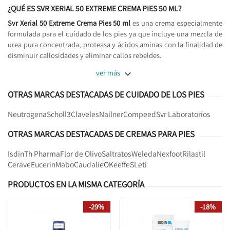
¿QUÉ ES SVR XERIAL 50 EXTREME CREMA PIES 50 ML?
Svr Xerial 50 Extreme Crema Pies 50 ml
es una crema especialmente
formulada para el cuidado de los pies ya que incluye una mezcla de
urea pura concentrada, proteasa y ácidos aminas con la finalidad de
disminuir callosidades y eliminar callos rebeldes.

ver más
OTRAS MARCAS DESTACADAS DE CUIDADO DE LOS PIES
Neutrogena
Scholl
3Claveles
Nailner
Compeed
Svr Laboratorios
OTRAS MARCAS DESTACADAS DE CREMAS PARA PIES
Isdin
Th Pharma
Flor de Olivo
Saltratos
Weleda
Nexfoot
Rilastil
Cerave
Eucerin
Mabo
Caudalie
OKeeffeS
Leti
PRODUCTOS EN LA MISMA CATEGORÍA
-29%
-18%