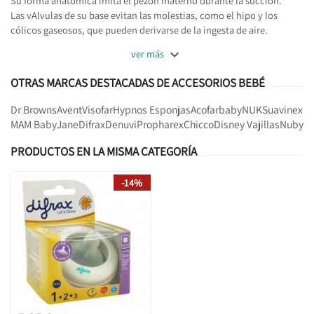
Su forma anatómica imita el pezón materno durante la succión.
Las vAlvulas de su base evitan las molestias, como el hipo y los
cólicos gaseosos, que pueden derivarse de la ingesta de aire.

ver más
OTRAS MARCAS DESTACADAS DE ACCESORIOS BEBÉ
Dr Browns
Avent
Visofar
Hypnos Esponjas
Acofarbaby
NUK
Suavinex
MAM Baby
Jane
Difrax
Denuvi
Propharex
Chicco
Disney Vajillas
Nuby
PRODUCTOS EN LA MISMA CATEGORÍA
-14%