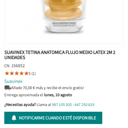
SUAVINEX TETINA ANATOMICA FLUJO MEDIO LATEX 2M 2
UNIDADES
156852
CN:
5 (1)





Suavinex

Añade
70,00
€ más y recibe el envío gratis!
Entrega aproximada el
lunes, 10 agosto
¿Necesitas ayuda?
Llama al
987 105 920
-
647 250 619

NOTIFICARME CUANDO ESTÉ DISPONIBLE