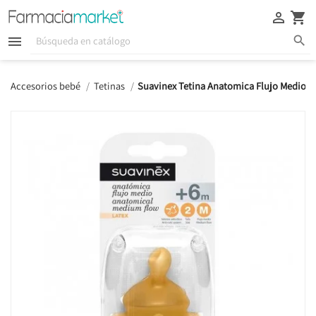





Accesorios bebé
Tetinas
Suavinex Tetina Anatomica Flujo Medio L