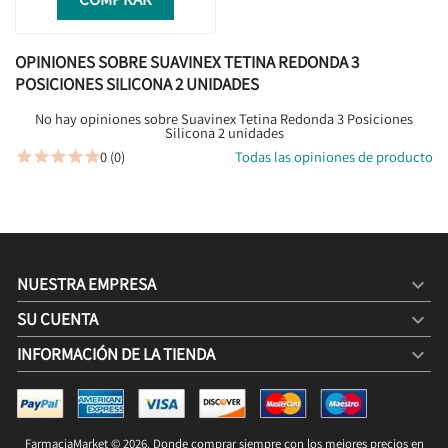
OPINIONES SOBRE SUAVINEX TETINA REDONDA 3
POSICIONES SILICONA 2 UNIDADES
No hay opiniones sobre Suavinex Tetina Redonda 3 Posiciones
Silicona 2 unidades
0 (0)
Todas las opiniones de producto





NUESTRA EMPRESA

SU CUENTA

INFORMACIÓN DE LA TIENDA
keyboard_arrow_down
SUAVINEX TETINA REDONDA 3 POSICIONES SILICONA 2
UNIDADES
5,80 €
7,00 €
FarmaciaMarket © 2026. Donde comprar siempre con los mejores precios en