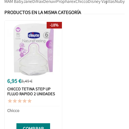
MAM Baby
Jane
Difrax
Denuvi
Propharex
Chicco
Disney Vajillas
Nuby
PRODUCTOS EN LA MISMA CATEGORÍA
-18%
6,95 €
8,49 €
CHICCO TETINA STEP UP
FLUJO RAPIDO 2 UNIDADES





Chicco
COMPRAR