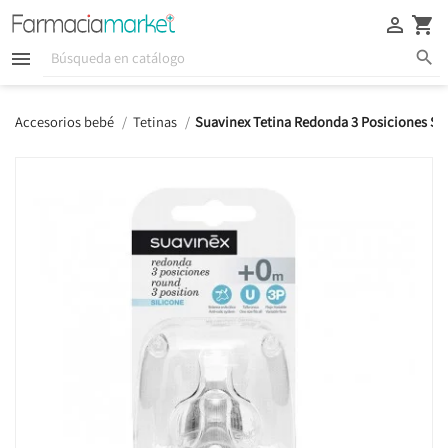





Accesorios bebé
Tetinas
Suavinex Tetina Redonda 3 Posiciones Si