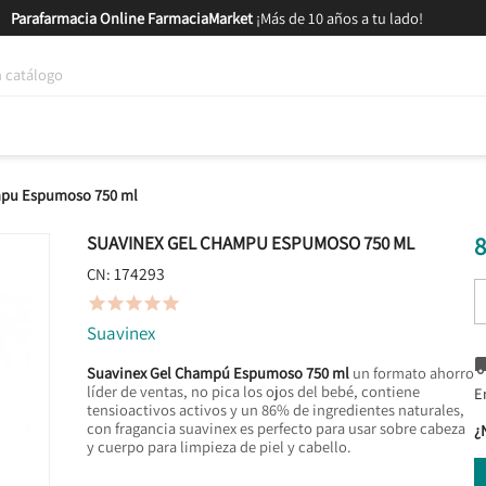
Parafarmacia Online FarmaciaMarket
¡Más de 10 años a tu lado!
tica y Nutrición
Bebés y Mamás
Salud
MARCAS
GAM
mpu Espumoso 750 ml
8
SUAVINEX GEL CHAMPU ESPUMOSO 750 ML
174293
CN:





Suavinex
Suavinex Gel Champú Espumoso 750 ml
un formato ahorro
líder de ventas, no pica los ojos del bebé, contiene
E
tensioactivos activos y un 86% de ingredientes naturales,
con fragancia suavinex es perfecto para usar sobre cabeza
¿
y cuerpo para limpieza de piel y cabello.