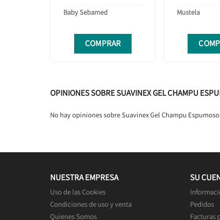
Baby Sebamed
Mustela
COMPRAR
COMP
OPINIONES SOBRE SUAVINEX GEL CHAMPU ESPU
No hay opiniones sobre Suavinex Gel Champu Espumoso
NUESTRA EMPRESA
SU CUE
Uso de las Cookies
Informaci
Condiciones de uso y venta
Pedidos
Quienes Somos
Facturas 