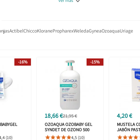

ver más
onjas
Actibel
Chicco
Klorane
Propharex
Weleda
Gynea
Ozoaqua
Uriage
-16%
-15%
18,66 €
4,20 €
21,95 €
 BABYGEL
OZOAQUA OZOBABY GEL
MUSTELA C
SYNDET DE OZONO 500
JABÓN PAST
ML
4,4 (10)
4,5 (10)








