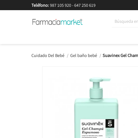
Teléfono:
987 105 920
-
647 250 619
Korean Beauty
Cosmética
Higiene
Dieté
Cuidado Del Bebé
Gel baño bebé
Suavinex Gel Cha