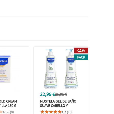
-11%
PACK
22,99 €
25,95 €
OLD CREAM
MUSTELA GEL DE BAÑO
ILLA 150 G
SUAVE CABELLO Y
CUERPO 750ML +750ML
4,38 (8)
4,7 (10)





