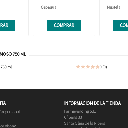
Ozoaqua
Mustela
RAR
COMPRAR
CO
MOSO 750 ML
 750 ml
0 (0)





NTA
INFORMACIÓN DE LA TIENDA
Farmavending S.L.
ón personal
C/ Sena 33
Santa Olaja de la Ribera
por abono