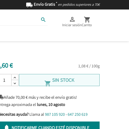
*

Envío Gratis
en pedidos superiores a 70€



Iniciar sesión
Carrito
AS
INGREDIENTES
,60 €
1,08 € / 100g
SIN STOCK


Añade
70,00
€ más y recibe el envío gratis!
ntrega aproximada el
lunes, 10 agosto
Necesitas ayuda?
Llama al
987 105 920
-
647 250 619

NOTIFICARME CUANDO ESTÉ DISPONIBLE