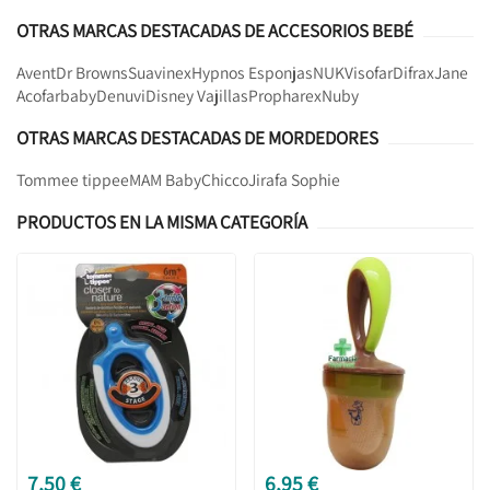
OTRAS MARCAS DESTACADAS DE ACCESORIOS BEBÉ
Avent
Dr Browns
Suavinex
Hypnos Esponjas
NUK
Visofar
Difrax
Jane
Acofarbaby
Denuvi
Disney Vajillas
Propharex
Nuby
OTRAS MARCAS DESTACADAS DE MORDEDORES
Tommee tippee
MAM Baby
Chicco
Jirafa Sophie
PRODUCTOS EN LA MISMA CATEGORÍA
7,50 €
6,95 €