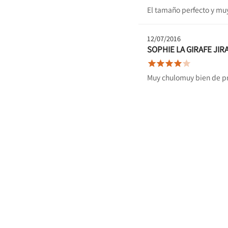
El tamaño perfecto y mu
12/07/2016
SOPHIE LA GIRAFE JIR





Muy chulomuy bien de pr