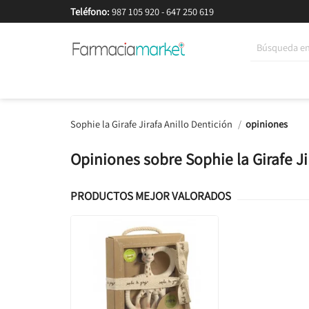
Teléfono:
987 105 920
-
647 250 619
Korean Beauty
Cosmética
Higiene
Dieté
Sophie la Girafe Jirafa Anillo Dentición
opiniones
Opiniones sobre Sophie la Girafe Ji
PRODUCTOS MEJOR VALORADOS