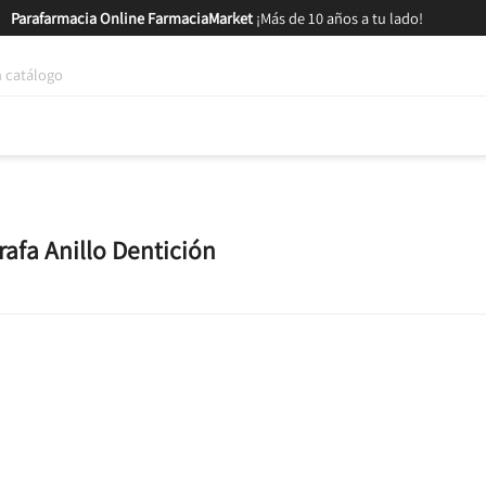
Parafarmacia Online FarmaciaMarket
¡Más de 10 años a tu lado!
tica y Nutrición
Bebés y Mamás
Salud
MARCAS
GAM
rafa Anillo Dentición