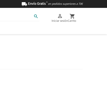
*

Envío Gratis
en pedidos superiores a 70€



Iniciar sesión
Carrito
AS
INGREDIENTES