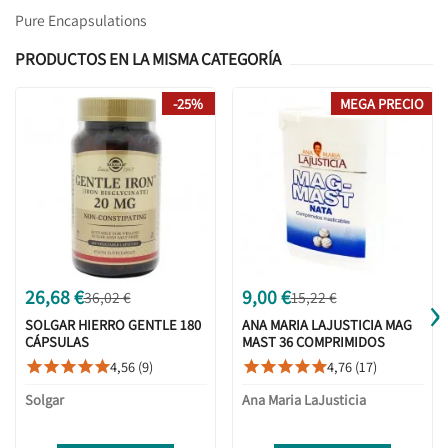
Pure Encapsulations
PRODUCTOS EN LA MISMA CATEGORÍA
-25%
MEGA PRECIO
›
26,68 €
9,00 €
36,02 €
15,22 €
SOLGAR HIERRO GENTLE 180
ANA MARIA LAJUSTICIA MAG
CÁPSULAS
MAST 36 COMPRIMIDOS
MASTICABLES
4,56 (9)
4,76 (17)










Solgar
Ana Maria LaJusticia