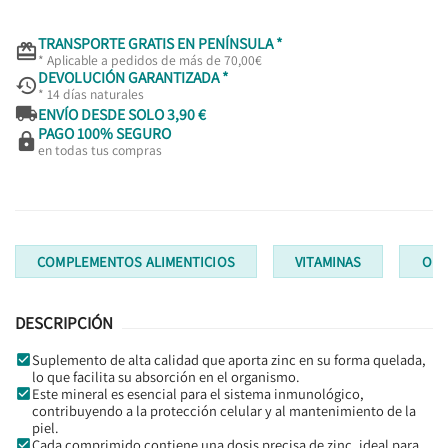
TRANSPORTE GRATIS EN PENÍNSULA *

* Aplicable a pedidos de más de 70,00€
DEVOLUCIÓN GARANTIZADA *

* 14 días naturales

ENVÍO DESDE SOLO 3,90 €
PAGO 100% SEGURO

en todas tus compras
COMPLEMENTOS ALIMENTICIOS
VITAMINAS
OLI
DESCRIPCIÓN
Suplemento de alta calidad que aporta zinc en su forma quelada,
lo que facilita su absorción en el organismo.
Este mineral es esencial para el sistema inmunológico,
contribuyendo a la protección celular y al mantenimiento de la
piel.
Cada comprimido contiene una dosis precisa de zinc, ideal para