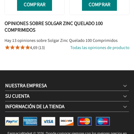
COMPRAR
COMPRAR
OPINIONES SOBRE SOLGAR ZINC QUELADO 100
COMPRIMIDOS
Hay 13 opiniones sobre Solgar Zinc Quelado 100 Comprimidos
4,69 (13)
Todas las opiniones de producto





NUESTRA EMPRESA

SU CUENTA

INFORMACIÓN DE LA TIENDA
keyboard_arrow_down
SOLGAR ZINC QUELADO 100 COMPRIMIDOS
13,82 €
19,60 €
FarmaciaMarket © 2026. Donde comprar siempre con los mejores precios en