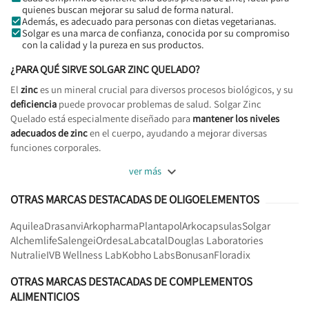
quienes buscan mejorar su salud de forma natural.
Además, es adecuado para personas con dietas vegetarianas.
Solgar es una marca de confianza, conocida por su compromiso
con la calidad y la pureza en sus productos.
¿PARA QUÉ SIRVE SOLGAR ZINC QUELADO?
El
zinc
es un mineral crucial para diversos procesos biológicos, y su
deficiencia
puede provocar problemas de salud. Solgar Zinc
Quelado está especialmente diseñado para
mantener los niveles
adecuados de zinc
en el cuerpo, ayudando a mejorar diversas
funciones corporales.

ver más
OTRAS MARCAS DESTACADAS DE OLIGOELEMENTOS
Aquilea
Drasanvi
Arkopharma
Plantapol
Arkocapsulas
Solgar
Alchemlife
Salengei
Ordesa
Labcatal
Douglas Laboratories
Nutralie
IVB Wellness Lab
Kobho Labs
Bonusan
Floradix
OTRAS MARCAS DESTACADAS DE COMPLEMENTOS
ALIMENTICIOS