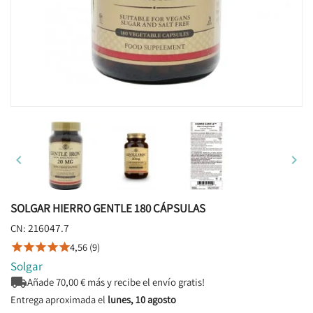


SOLGAR HIERRO GENTLE 180 CÁPSULAS
216047.7
CN:
4,56 (9)





Solgar

Añade
70,00
€ más y recibe el envío gratis!
Entrega aproximada el
lunes, 10 agosto