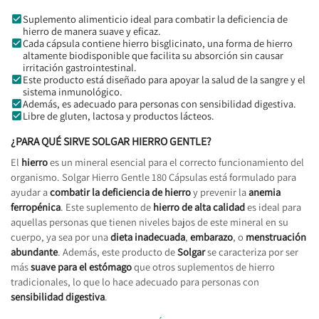
Suplemento alimenticio ideal para combatir la deficiencia de
hierro de manera suave y eficaz.
Cada cápsula contiene hierro bisglicinato, una forma de hierro
altamente biodisponible que facilita su absorción sin causar
irritación gastrointestinal.
Este producto está diseñado para apoyar la salud de la sangre y el
sistema inmunológico.
Además, es adecuado para personas con sensibilidad digestiva.
Libre de gluten, lactosa y productos lácteos.
¿PARA QUÉ SIRVE SOLGAR HIERRO GENTLE?
El
hierro
es un mineral esencial para el correcto funcionamiento del
organismo. Solgar Hierro Gentle 180 Cápsulas está formulado para
ayudar a
combatir la deficiencia de hierro
y prevenir la
anemia
ferropénica
. Este suplemento de
hierro de alta calidad
es ideal para
aquellas personas que tienen niveles bajos de este mineral en su
cuerpo, ya sea por una
dieta inadecuada
,
embarazo
, o
menstruación
abundante
. Además, este producto de
Solgar
se caracteriza por ser
más
suave para el estómago
que otros suplementos de hierro
tradicionales, lo que lo hace adecuado para personas con
sensibilidad digestiva
.