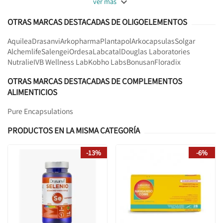

ver más
OTRAS MARCAS DESTACADAS DE OLIGOELEMENTOS
Aquilea
Drasanvi
Arkopharma
Plantapol
Arkocapsulas
Solgar
Alchemlife
Salengei
Ordesa
Labcatal
Douglas Laboratories
Nutralie
IVB Wellness Lab
Kobho Labs
Bonusan
Floradix
OTRAS MARCAS DESTACADAS DE COMPLEMENTOS
ALIMENTICIOS
Pure Encapsulations
PRODUCTOS EN LA MISMA CATEGORÍA
-13%
-6%