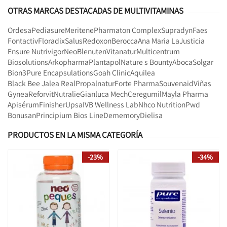
OTRAS MARCAS DESTACADAS DE MULTIVITAMINAS
Ordesa
Pediasure
Meritene
Pharmaton Complex
Supradyn
Faes
Fontactiv
Floradix
Salus
Redoxon
Berocca
Ana Maria LaJusticia
Ensure Nutrivigor
Neo
Blenuten
Vitanatur
Multicentrum
Biosolutions
Arkopharma
Plantapol
Nature s Bounty
Aboca
Solgar
Bion3
Pure Encapsulations
Goah Clinic
Aquilea
Black Bee Jalea Real
Propalnatur
Forte Pharma
Souvenaid
Viñas
Gynea
Reforvit
Nutralie
Gianluca Mech
Ceregumil
Mayla Pharma
Apisérum
Finisher
Upsa
IVB Wellness Lab
Nhco Nutrition
Pwd
Bonusan
Principium Bios Line
Dememory
Dielisa
PRODUCTOS EN LA MISMA CATEGORÍA
-23%
-34%