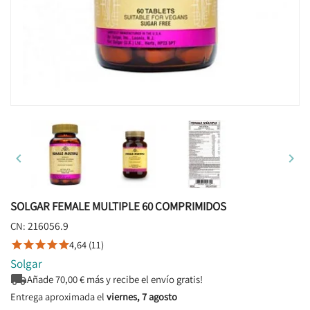


SOLGAR FEMALE MULTIPLE 60 COMPRIMIDOS
216056.9
CN:
4,64 (11)





Solgar

Añade
70,00
€ más y recibe el envío gratis!
Entrega aproximada el
viernes, 7 agosto