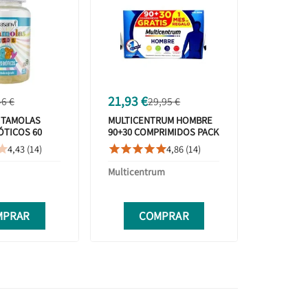
21,93 €
46 €
29,95 €
ITAMOLAS
MULTICENTRUM HOMBRE
ÓTICOS 60
90+30 COMPRIMIDOS PACK
S
PROMOCIÓN
4,43 (14)
4,86 (14)






Multicentrum
MPRAR
COMPRAR