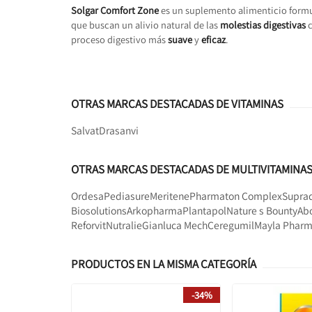
Solgar Comfort Zone
es un suplemento alimenticio form
que buscan un alivio natural de las
molestias digestivas
c
proceso digestivo más
suave
y
eficaz
.
OTRAS MARCAS DESTACADAS DE VITAMINAS
Salvat
Drasanvi
OTRAS MARCAS DESTACADAS DE MULTIVITAMINA
Ordesa
Pediasure
Meritene
Pharmaton Complex
Supra
Biosolutions
Arkopharma
Plantapol
Nature s Bounty
Ab
Reforvit
Nutralie
Gianluca Mech
Ceregumil
Mayla Phar
PRODUCTOS EN LA MISMA CATEGORÍA
-34%