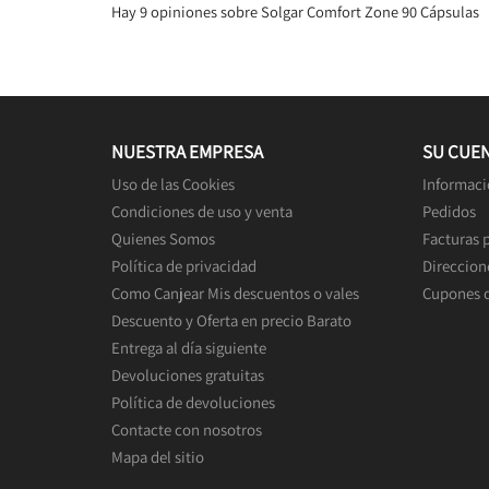
Hay 9 opiniones sobre Solgar Comfort Zone 90 Cápsulas
NUESTRA EMPRESA
SU CUE
Uso de las Cookies
Informaci
Condiciones de uso y venta
Pedidos
Quienes Somos
Facturas 
Política de privacidad
Direccion
Como Canjear Mis descuentos o vales
Cupones 
Descuento y Oferta en precio Barato
Entrega al día siguiente
Devoluciones gratuitas
Política de devoluciones
Contacte con nosotros
Mapa del sitio