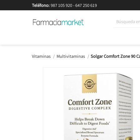
Teléfono:
987 105 920
-
647 250 619
Korean Beauty
Cosmética
Higiene
Dieté
Vitaminas
Multivitaminas
Solgar Comfort Zone 90 C