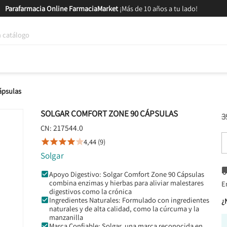
Parafarmacia Online FarmaciaMarket
¡Más de 10 años a tu lado!
tica y Nutrición
Bebés y Mamás
Salud
MARCAS
GAM
ápsulas
SOLGAR COMFORT ZONE 90 CÁPSULAS
3
217544.0
CN:
4,44 (9)





Solgar
Apoyo Digestivo: Solgar Comfort Zone 90 Cápsulas
combina enzimas y hierbas para aliviar malestares
E
digestivos como la crónica
Ingredientes Naturales: Formulado con ingredientes
¿
naturales y de alta calidad, como la cúrcuma y la
manzanilla
Marca Confiable: Solgar, una marca reconocida en