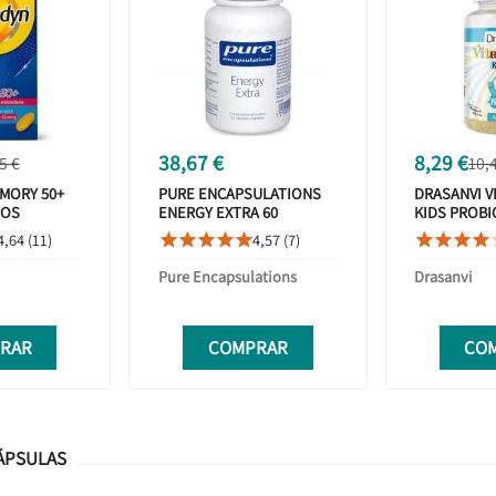
38,67 €
8,29 €
5 €
10,
MORY 50+
PURE ENCAPSULATIONS
DRASANVI V
DOS
ENERGY EXTRA 60
KIDS PROBI
CÁPSULAS
GOMINOLA
4,64 (11)
4,57 (7)









Pure Encapsulations
Drasanvi
RAR
COMPRAR
CO
ÁPSULAS