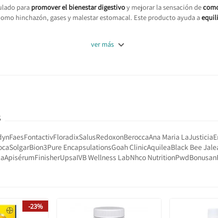
ulado para
promover el bienestar digestivo
y mejorar la sensación de
como
omo hinchazón, gases y malestar estomacal. Este producto ayuda a
equil

ver más
S
dyn
Faes
Fontactiv
Floradix
Salus
Redoxon
Berocca
Ana Maria LaJusticia
E
oca
Solgar
Bion3
Pure Encapsulations
Goah Clinic
Aquilea
Black Bee Jale
ma
Apisérum
Finisher
Upsa
IVB Wellness Lab
Nhco Nutrition
Pwd
Bonusan
-23%