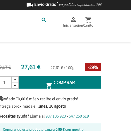
*

Envío Gratis
en pedidos superiores a 70€



Iniciar sesión
Carrito
AS
INGREDIENTES
27,61 €
9,17 €
-29%
27,61 € / 100g
COMPRAR


Añade
70,00
€ más y recibe el envío gratis!
ntrega aproximada el
lunes, 10 agosto
Necesitas ayuda?
Llama al
987 105 920
-
647 250 619
Comprando este producto ganara
0,95 €
con nuestro