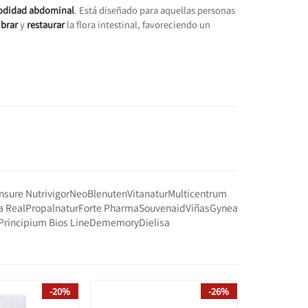
didad abdominal
. Está diseñado para aquellas personas
ibrar
y
restaurar
la flora intestinal, favoreciendo un
nsure Nutrivigor
Neo
Blenuten
Vitanatur
Multicentrum
a Real
Propalnatur
Forte Pharma
Souvenaid
Viñas
Gynea
Principium Bios Line
Dememory
Dielisa
-20%
-26%