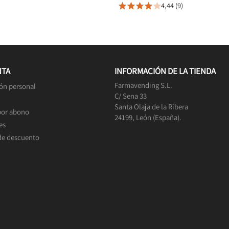
4,44 (9)





NTA
INFORMACIÓN DE LA TIENDA
Farmavending S.L.
ón personal
C/ Sena 33
Santa Olaja de la Ribera
por abono
24199, León (España).
es
de descuento