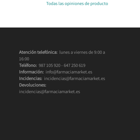
Todas las opiniones de producto
Atención telefónica:
lunes a viernes de 9:00 a
16:00
Teléfono:
987 105 920
-
647 250 619
Información:
info@farmaciamarket.es
Incidencias:
incidencias@farmaciamarket.es
Devoluciones:
incidencias@farmaciamarket.es