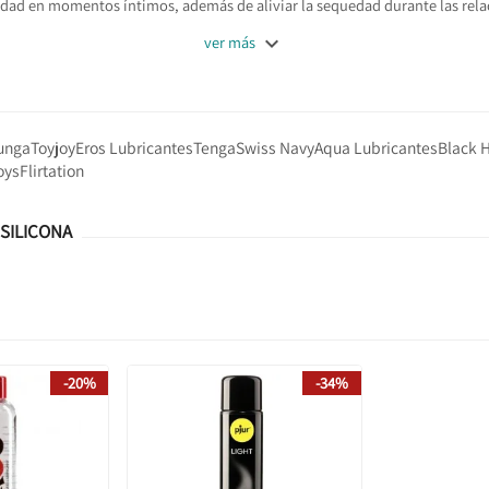
idad en momentos íntimos, además de aliviar la sequedad durante las rela

ver más
unga
Toyjoy
Eros Lubricantes
Tenga
Swiss Navy
Aqua Lubricantes
Black 
oys
Flirtation
SILICONA
-20%
-34%