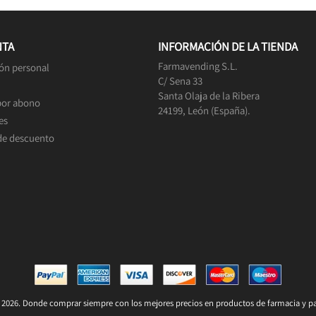
NTA
INFORMACIÓN DE LA TIENDA
Farmavending S.L.
ón personal
C/ Sena 33
Santa Olaja de la Ribera
por abono
24199, León (España).
es
de descuento
2026. Donde comprar siempre con los mejores precios en productos de farmacia y pa