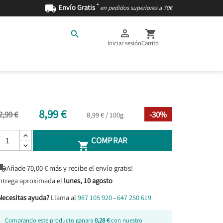
*

Envío Gratis
en pedidos superiores a 70€



Iniciar sesión
Carrito
AS
INGREDIENTES
8,99 €
2,99 €
-30%
8,99 € / 100g
COMPRAR


Añade
70,00
€ más y recibe el envío gratis!
ntrega aproximada el
lunes, 10 agosto
Necesitas ayuda?
Llama al
987 105 920
-
647 250 619
Comprando este producto ganara
0,28 €
con nuestro