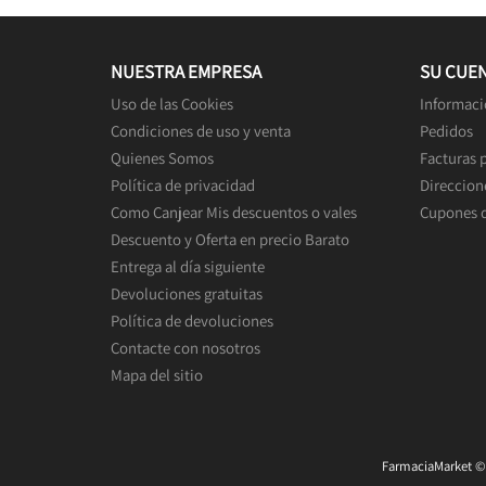
NUESTRA EMPRESA
SU CUE
Uso de las Cookies
Informaci
Condiciones de uso y venta
Pedidos
Quienes Somos
Facturas 
Política de privacidad
Direccion
Como Canjear Mis descuentos o vales
Cupones 
Descuento y Oferta en precio Barato
Entrega al día siguiente
Devoluciones gratuitas
Política de devoluciones
Contacte con nosotros
Mapa del sitio
FarmaciaMarket © 