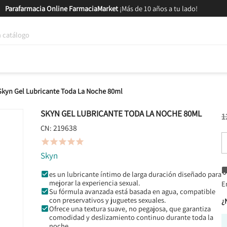
Parafarmacia Online FarmaciaMarket
¡Más de 10 años a tu lado!
tica y Nutrición
Bebés y Mamás
Salud
MARCAS
GAM
Skyn Gel Lubricante Toda La Noche 80ml
SKYN GEL LUBRICANTE TODA LA NOCHE 80ML
1
219638
CN:





Skyn
es un lubricante íntimo de larga duración diseñado para
mejorar la experiencia sexual.
E
Su fórmula avanzada está basada en agua, compatible
con preservativos y juguetes sexuales.
¿
Ofrece una textura suave, no pegajosa, que garantiza
comodidad y deslizamiento continuo durante toda la
noche.