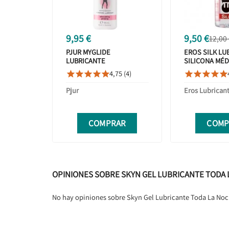
9,95 €
9,50 €
12,00
PJUR MYGLIDE
EROS SILK LU
LUBRICANTE
SILICONA MÉD
ESTIMULANTE EFECTO
4,75 (4)










CALOR 30 ML
Pjur
Eros Lubrican
COMPRAR
COMP
OPINIONES SOBRE SKYN GEL LUBRICANTE TODA 
No hay opiniones sobre Skyn Gel Lubricante Toda La No