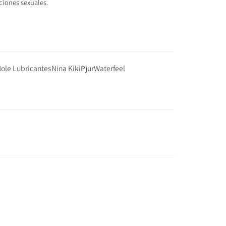
ciones sexuales.
Hole Lubricantes
Nina Kiki
Pjur
Waterfeel