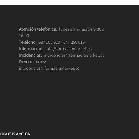
Atención telefónica:
lunes a viernes de 9:00 a
16:00
Teléfono:
987 105 920
-
647 250 619
Información:
info@farmaciamarket.es
Incidencias:
incidencias@farmaciamarket.es
Devoluciones:
incidencias@farmaciamarket.es
rafarmacia online.