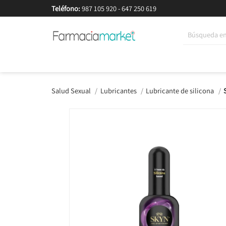
Teléfono:
987 105 920
-
647 250 619
Korean Beauty
Cosmética
Higiene
Dieté
Salud Sexual
Lubricantes
Lubricante de silicona