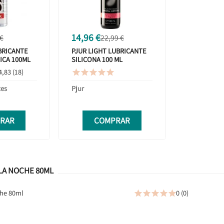
14,96 €
 €
22,99 €
BRICANTE
PJUR LIGHT LUBRICANTE
ICA 100ML
SILICONA 100 ML
4,83 (18)





tes
Pjur
RAR
COMPRAR
LA NOCHE 80ML
che 80ml
0 (0)




