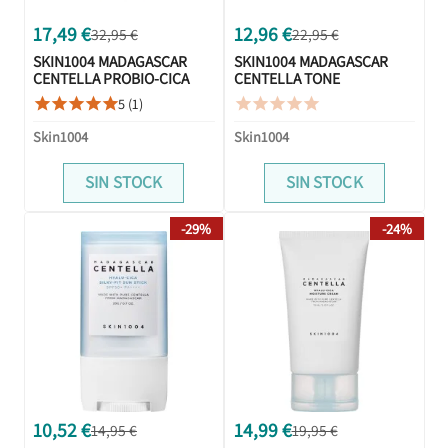
17,49 €
12,96 €
32,95 €
22,95 €
SKIN1004 MADAGASCAR
SKIN1004 MADAGASCAR
CENTELLA PROBIO-CICA
CENTELLA TONE
INTENSIVE SERUM 95ML
BRIGHTENING CAPSULE
5 (1)










SERÚM 100ML
Skin1004
Skin1004
SIN STOCK
SIN STOCK
-29%
-24%
10,52 €
14,99 €
14,95 €
19,95 €