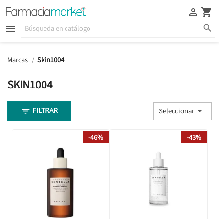





Marcas
Skin1004
SKIN1004
FILTRAR


Seleccionar
-46%
-43%