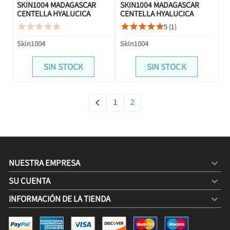
SKIN1004 MADAGASCAR
SKIN1004 MADAGASCAR
CENTELLA HYALUCICA
CENTELLA HYALUCICA
SILKYFIT SUN STICK SOLAR
MOISTURE CREAM 75ML
5 (1)










SPF50 PA 20G
Skin1004
Skin1004
SIN STOCK
SIN STOCK
1
2

Anterior
NUESTRA EMPRESA

SU CUENTA

INFORMACIÓN DE LA TIENDA
keyboard_arrow_down