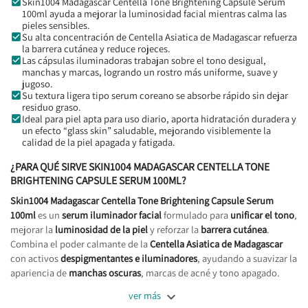
Skin1004 Madagascar Centella Tone Brightening Capsule Serum
100ml ayuda a mejorar la luminosidad facial mientras calma las
pieles sensibles.
Su alta concentración de Centella Asiatica de Madagascar refuerza
la barrera cutánea y reduce rojeces.
Las cápsulas iluminadoras trabajan sobre el tono desigual,
manchas y marcas, logrando un rostro más uniforme, suave y
jugoso.
Su textura ligera tipo serum coreano se absorbe rápido sin dejar
residuo graso.
Ideal para piel apta para uso diario, aporta hidratación duradera y
un efecto “glass skin” saludable, mejorando visiblemente la
calidad de la piel apagada y fatigada.
¿PARA QUÉ SIRVE SKIN1004 MADAGASCAR CENTELLA TONE
BRIGHTENING CAPSULE SERUM 100ML?
Skin1004 Madagascar Centella Tone Brightening Capsule Serum
100ml
es un
serum iluminador facial
formulado para
unificar el tono
,
mejorar la
luminosidad de la piel
y reforzar la
barrera cutánea
.
Combina el poder calmante de la
Centella Asiatica de Madagascar
con activos
despigmentantes e iluminadores
, ayudando a suavizar la
apariencia de
manchas oscuras
, marcas de acné y tono apagado.

ver más