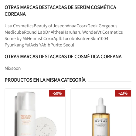
OTRAS MARCAS DESTACADAS DE SERÚM COSMÉTICA
COREANA
Usu Cosmetics
Beauty of Joseon
Anua
Cosrx
Geek Gorgeous
Medicube
Round Lab
Dr Althea
Haruharu Wonder
Vt Cosmetics
Some by Mi
Heimish
Coxir
Aplb
Tocobo
Isntree
Skin1004
Pyunkang Yul
Axis Y
Abib
Purito Seoul
OTRAS MARCAS DESTACADAS DE COSMÉTICA COREANA
Mixsoon
PRODUCTOS EN LA MISMA CATEGORÍA
-50%
-23%