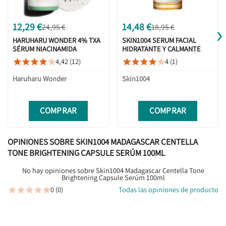
›
12,29 €
14,48 €
24,95 €
18,95 €
HARUHARU WONDER 4% TXA
SKIN1004 SERUM FACIAL
SÉRUM NIACINAMIDA
HIDRATANTE Y CALMANTE
ANTIMANCHAS 30ML
CON CENTELLA ASIÁTICA DE
4,42 (12)
4 (1)










MADAGASCAR 55ML
Haruharu Wonder
Skin1004
COMPRAR
COMPRAR
OPINIONES SOBRE SKIN1004 MADAGASCAR CENTELLA
TONE BRIGHTENING CAPSULE SERÚM 100ML
No hay opiniones sobre Skin1004 Madagascar Centella Tone
Brightening Capsule Serúm 100ml
0 (0)
Todas las opiniones de producto




