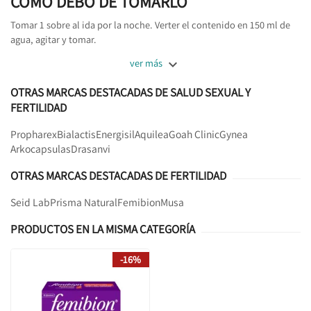
COMO DEBO DE TOMARLO
Tomar 1 sobre al ida por la noche. Verter el contenido en 150 ml de
agua, agitar y tomar.

ver más
OTRAS MARCAS DESTACADAS DE SALUD SEXUAL Y
FERTILIDAD
Propharex
Bialactis
Energisil
Aquilea
Goah Clinic
Gynea
Arkocapsulas
Drasanvi
OTRAS MARCAS DESTACADAS DE FERTILIDAD
Seid Lab
Prisma Natural
Femibion
Musa
PRODUCTOS EN LA MISMA CATEGORÍA
-16%