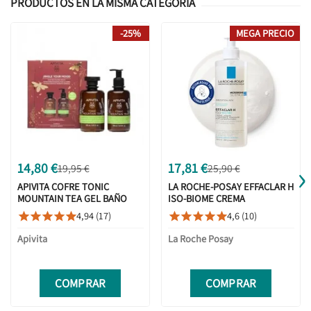
PRODUCTOS EN LA MISMA CATEGORÍA
-25%
MEGA PRECIO
›
14,80 €
17,81 €
19,95 €
25,90 €
APIVITA COFRE TONIC
LA ROCHE-POSAY EFFACLAR H
MOUNTAIN TEA GEL BAÑO
ISO-BIOME CREMA
250ML + LOCIÓN 250ML
LIMPIADORA 390ML
4,94 (17)
4,6 (10)










Apivita
La Roche Posay
COMPRAR
COMPRAR