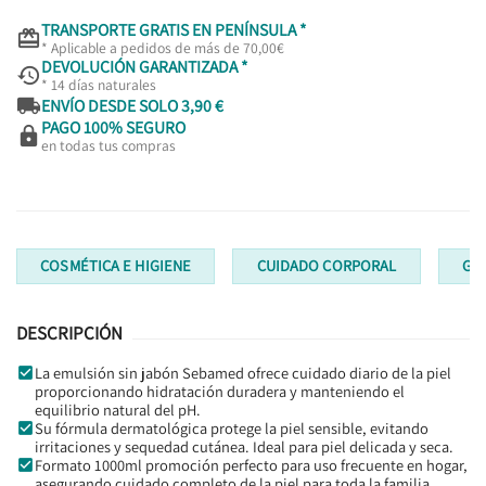
TRANSPORTE GRATIS EN PENÍNSULA *

* Aplicable a pedidos de más de 70,00€
DEVOLUCIÓN GARANTIZADA *

* 14 días naturales

ENVÍO DESDE SOLO 3,90 €
PAGO 100% SEGURO

en todas tus compras
COSMÉTICA E HIGIENE
CUIDADO CORPORAL
GE
DESCRIPCIÓN
La emulsión sin jabón Sebamed ofrece cuidado diario de la piel
proporcionando hidratación duradera y manteniendo el
equilibrio natural del pH.
Su fórmula dermatológica protege la piel sensible, evitando
irritaciones y sequedad cutánea. Ideal para piel delicada y seca.
Formato 1000ml promoción perfecto para uso frecuente en hogar,
asegurando cuidado completo de la piel para toda la familia.