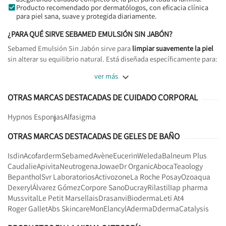
Producto recomendado por dermatólogos, con eficacia clínica
para piel sana, suave y protegida diariamente.
¿PARA QUÉ SIRVE SEBAMED EMULSIÓN SIN JABÓN?
Sebamed Emulsión Sin Jabón sirve para
limpiar suavemente la piel
sin alterar su equilibrio natural. Está diseñada específicamente para:

ver más
OTRAS MARCAS DESTACADAS DE CUIDADO CORPORAL
Hypnos Esponjas
Alfasigma
OTRAS MARCAS DESTACADAS DE GELES DE BAÑO
Isdin
Acofarderm
Sebamed
Avène
Eucerin
Weleda
Balneum Plus
Caudalie
Apivita
Neutrogena
Jowae
Dr Organic
Aboca
Teaology
Bepanthol
Svr Laboratorios
Activozone
La Roche Posay
Ozoaqua
Dexeryl
Álvarez Gómez
Corpore Sano
Ducray
Rilastil
Iap pharma
Mussvital
Le Petit Marsellais
Drasanvi
Bioderma
Leti At4
Roger Gallet
Abs Skincare
Mon
Elancyl
Aderma
Dderma
Catalysis