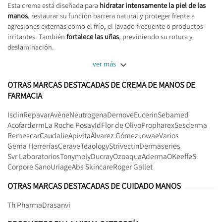
Esta crema está diseñada para
hidratar intensamente la piel de las
manos
, restaurar su función barrera natural y proteger frente a
agresiones externas como el frío, el lavado frecuente o productos
irritantes. También
fortalece las uñas
, previniendo su rotura y
deslaminación.

ver más
OTRAS MARCAS DESTACADAS DE CREMA DE MANOS DE
FARMACIA
Isdin
Repavar
Avène
Neutrogena
Dernove
Eucerin
Sebamed
Acofarderm
La Roche Posay
Id
Flor de Olivo
Propharex
Sesderma
Remescar
Caudalie
Apivita
Álvarez Gómez
Jowae
Varios
Gema Herrerías
Cerave
Teaology
Strivectin
Dermaseries
Svr Laboratorios
Tonymoly
Ducray
Ozoaqua
Aderma
OKeeffeS
Corpore Sano
Uriage
Abs Skincare
Roger Gallet
OTRAS MARCAS DESTACADAS DE CUIDADO MANOS
Th Pharma
Drasanvi