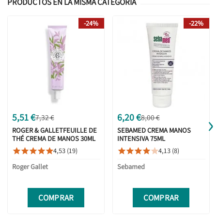
PRODUCTOS EN LA MISMA CATEGORÍA
-24%
-22%
›
5,51 €
6,20 €
7,32 €
8,00 €
ROGER & GALLETFEUILLE DE
SEBAMED CREMA MANOS
THÉ CREMA DE MANOS 30ML
INTENSIVA 75ML
4,53 (19)
4,13 (8)










Roger Gallet
Sebamed
COMPRAR
COMPRAR