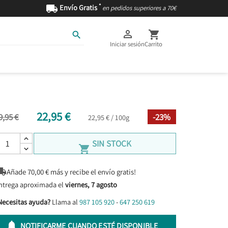
*

Envío Gratis
en pedidos superiores a 70€



Iniciar sesión
Carrito
AS
INGREDIENTES
22,95 €
9,95 €
-23%
22,95 € / 100g
SIN STOCK


Añade
70,00
€ más y recibe el envío gratis!
ntrega aproximada el
viernes, 7 agosto
Necesitas ayuda?
Llama al
987 105 920
-
647 250 619

NOTIFICARME CUANDO ESTÉ DISPONIBLE