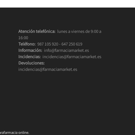
Atención telefónica:
lunes a viernes de 9:00 a
16:00
Teléfono:
987 105 920
-
647 250 619
Información:
info@farmaciamarket.es
Incidencias:
incidencias@farmaciamarket.es
Devoluciones:
incidencias@farmaciamarket.es
rafarmacia online.