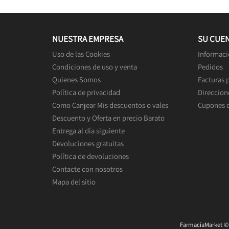
NUESTRA EMPRESA
SU CUE
Uso de las Cookies
Informaci
Condiciones de uso y venta
Pedidos
Quienes Somos
Facturas 
Política de privacidad
Direccion
Como Canjear Mis descuentos o vales
Cupones 
Descuento y Oferta en precio Barato
Entrega al día siguiente
Devoluciones gratuitas
Política de devoluciones
Contacte con nosotros
Mapa del sitio
FarmaciaMarket © 