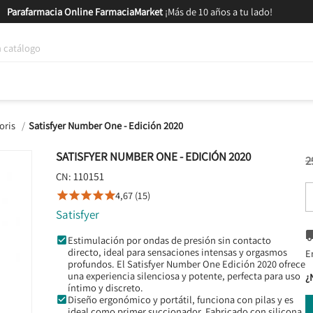
Parafarmacia Online FarmaciaMarket
¡Más de 10 años a tu lado!
tica y Nutrición
Bebés y Mamás
Salud
MARCAS
GAM
oris
Satisfyer Number One - Edición 2020
SATISFYER NUMBER ONE - EDICIÓN 2020
2
110151
CN:
4,67 (15)





Satisfyer
Estimulación por ondas de presión sin contacto
directo, ideal para sensaciones intensas y orgasmos
E
profundos. El Satisfyer Number One Edición 2020 ofrece
una experiencia silenciosa y potente, perfecta para uso
¿
íntimo y discreto.
Diseño ergonómico y portátil, funciona con pilas y es
ideal como primer succionador. Fabricado con silicona