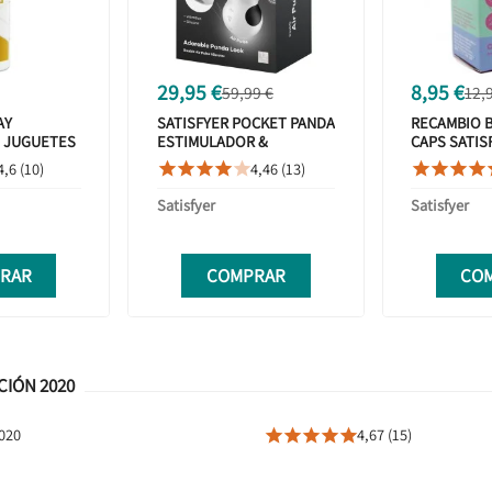
29,95 €
8,95 €
59,99 €
12,
AY
SATISFYER POCKET PANDA
RECAMBIO 
E JUGUETES
ESTIMULADOR &
CAPS SATIS
VIBRADOR BLANCO Y
UNIDADES
4,6 (10)
4,46 (13)









NEGRO
Satisfyer
Satisfyer
RAR
COMPRAR
CO
CIÓN 2020
2020
4,67 (15)




