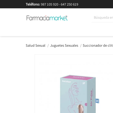
Teléfono:
987 105 920
-
647 250 619
Korean Beauty
Cosmética
Higiene
Dieté
Salud Sexual
Juguetes Sexuales
Succionador de clit