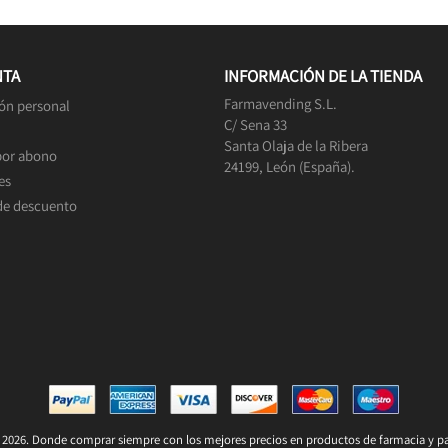
NTA
INFORMACIÓN DE LA TIENDA
Farmavending S.L.
ón personal
C/ Sena 33
Santa Olaja de la Ribera
por abono
24199, León (España).
es
de descuento
2026. Donde comprar siempre con los mejores precios en productos de farmacia y pa