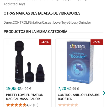
Addicted Toys
OTRAS MARCAS DESTACADAS DE VIBRADORES
Durex
CONTROL
Flirtation
Casual Love Toys
Glossy
Oninder
PRODUCTOS EN LA MISMA CATEGORÍA
-42%
-27%
›
19,95 €
7,20 €
34,90 €
9,99 €
PRETTY LOVE FLIRTATION
CONTROL ANILLO PLEASURE
MAGICAL MASAJEADOR
BOOSTER
4,63 (16)









