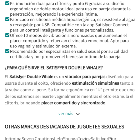
Estimulación dual para clítoris y punto G gracias a su diseño
ergonómico de doble motor. Ideal para uso en pareja durante la
penetración, mejorando la experiencia íntima.
Fabricado en silicona médica hipoalergénica, es resistente al agua
y recargable por USB. Compatible con la app Satisfyer Connect
para un control inteligente y funciones personalizadas.
Ofrece 10 modos de vibración sincronizados que aumentan el
placer compartido y refuerzan el vínculo emocional. Apto para
uso vaginal y estimulación externa.
Recomendado por especialistas en salud sexual por su calidad
certificada y por promover el bienestar íntimo de la pareja.
¿PARA QUÉ SIRVE EL SATISFYER DOUBLE WHALE?
El
Satisfyer Double Whale
es un
vibrador para parejas
diseñado para
usarse durante el coito, ofreciendo
estimulación simultánea
tanto a
la vulva como al pene. Su forma ergonómica en “U” permite que uno
de los extremos se inserte vaginalmente mientras el otro estimula el
clítoris, brindando
placer compartido y sincronizado
.

ver más
OTRAS MARCAS DESTACADAS DE JUGUETES SEXUALES
Intimina
Seven Creations
Lelo
Shunga
Toyjoy
Satisfyer
Pjur