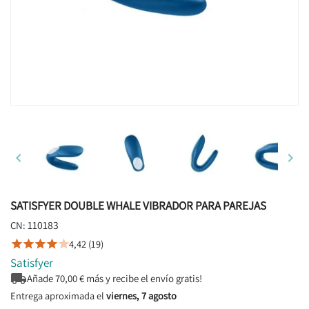


SATISFYER DOUBLE WHALE VIBRADOR PARA PAREJAS
110183
CN:
4,42 (19)





Satisfyer

Añade
70,00
€ más y recibe el envío gratis!
Entrega aproximada el
viernes, 7 agosto