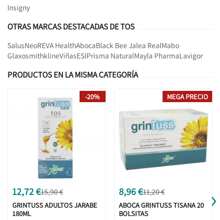
Insigny
OTRAS MARCAS DESTACADAS DE TOS
Salus
Neo
REVA Health
Aboca
Black Bee Jalea Real
Mabo
Glaxosmithkline
Viñas
ESI
Prisma Natural
Mayla Pharma
Lavigor
PRODUCTOS EN LA MISMA CATEGORÍA
-20%
MEGA PRECIO
›
12,72 €
8,96 €
15,90 €
11,20 €
GRINTUSS ADULTOS JARABE
ABOCA GRINTUSS TISANA 20
180ML
BOLSITAS