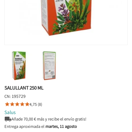
SALULLANT 250 ML
195729
CN:
4,75 (8)





Salus

Añade
70,00
€ más y recibe el envío gratis!
Entrega aproximada el
martes, 11 agosto