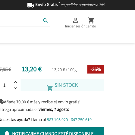
*

Envío Gratis
en pedidos superiores a 70€



Iniciar sesión
Carrito
AS
INGREDIENTES
13,20 €
7,95 €
-26%
13,20 € / 100g
SIN STOCK


Añade
70,00
€ más y recibe el envío gratis!
ntrega aproximada el
viernes, 7 agosto
Necesitas ayuda?
Llama al
987 105 920
-
647 250 619

NOTIFICARME CUANDO ESTÉ DISPONIBLE