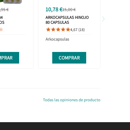
10,78 €
5,16 €
,95 €
15,00 €
6
›
84
ARKOCAPSULAS HINOJO
ARKOMAG
OS
80 CAPSULAS
CÁPSULA
4,67 (18)









Arkocapsulas
Arkocaps
MPRAR
COMPRAR
C
Todas las opiniones de producto