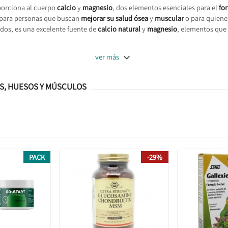
orciona al cuerpo
calcio
y
magnesio
, dos elementos esenciales para el
fo
l para personas que buscan
mejorar su salud ósea
y
muscular
o para quienes
dos, es una excelente fuente de
calcio natural
y
magnesio
, elementos que 

ver más
S, HUESOS Y MÚSCULOS
PACK
-29%