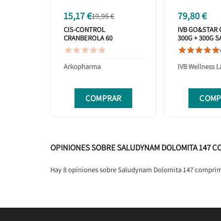
15,17 €
79,80 €
19,95 €
CIS-CONTROL
IVB GO&STAR
CRANBEROLA 60
300G + 300G 
CÁPSULAS
NEUTRO DUP










PROMOCIÓN
Arkopharma
IVB Wellness L
COMPRAR
COMP
OPINIONES SOBRE SALUDYNAM DOLOMITA 147 C
Hay 8 opiniones sobre Saludynam Dolomita 147 compri