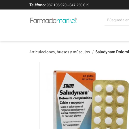
Teléfono:
987 105 920
-
647 250 619
Korean Beauty
Cosmética
Higiene
Dieté
Articulaciones, huesos y músculos
Saludynam Dolomi