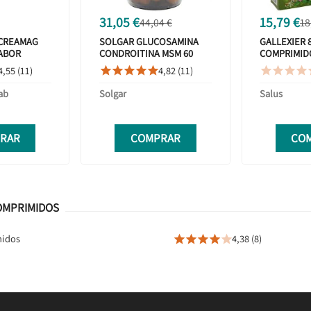
31,05 €
15,79 €
44,04 €
18
 CREAMAG
SOLGAR GLUCOSAMINA
GALLEXIER 
SABOR
CONDROITINA MSM 60
COMPRIMID
LO
COMPIMIDOS
4,55 (11)
4,82 (11)









ab
Solgar
Salus
RAR
COMPRAR
CO
OMPRIMIDOS
midos
4,38 (8)




