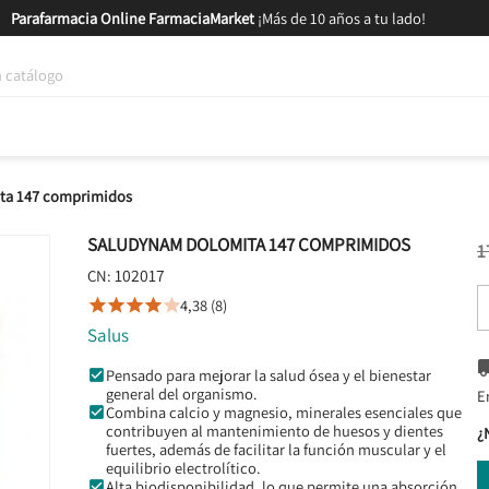
Parafarmacia Online FarmaciaMarket
¡Más de 10 años a tu lado!
tica y Nutrición
Bebés y Mamás
Salud
MARCAS
GAM
ta 147 comprimidos
SALUDYNAM DOLOMITA 147 COMPRIMIDOS
1
102017
CN:
4,38 (8)





Salus
Pensado para mejorar la salud ósea y el bienestar
general del organismo.
E
Combina calcio y magnesio, minerales esenciales que
contribuyen al mantenimiento de huesos y dientes
¿
fuertes, además de facilitar la función muscular y el
equilibrio electrolítico.
Alta biodisponibilidad, lo que permite una absorción