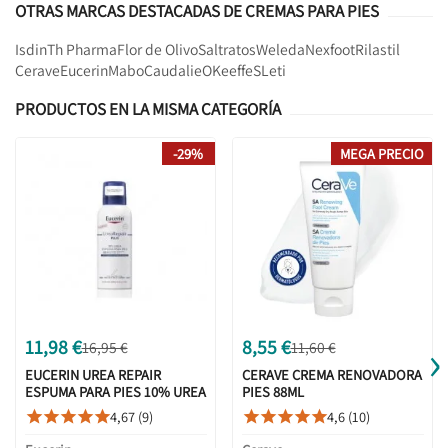
OTRAS MARCAS DESTACADAS DE CREMAS PARA PIES
Isdin
Th Pharma
Flor de Olivo
Saltratos
Weleda
Nexfoot
Rilastil
Cerave
Eucerin
Mabo
Caudalie
OKeeffeS
Leti
PRODUCTOS EN LA MISMA CATEGORÍA
-29%
MEGA PRECIO
›
11,98 €
8,55 €
16,95 €
11,60 €
EUCERIN UREA REPAIR
CERAVE CREMA RENOVADORA
ESPUMA PARA PIES 10% UREA
PIES 88ML
150ML
4,67 (9)
4,6 (10)









