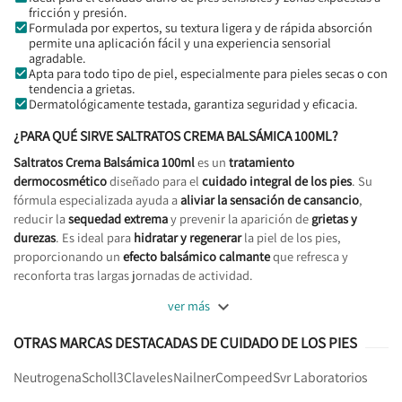
fricción y presión.
Formulada por expertos, su textura ligera y de rápida absorción
permite una aplicación fácil y una experiencia sensorial
agradable.
Apta para todo tipo de piel, especialmente para pieles secas o con
tendencia a grietas.
Dermatológicamente testada, garantiza seguridad y eficacia.
¿PARA QUÉ SIRVE SALTRATOS CREMA BALSÁMICA 100ML?
Saltratos Crema Balsámica 100ml
es un
tratamiento
dermocosmético
diseñado para el
cuidado integral de los pies
. Su
fórmula especializada ayuda a
aliviar la sensación de cansancio
,
reducir la
sequedad extrema
y prevenir la aparición de
grietas y
durezas
. Es ideal para
hidratar y regenerar
la piel de los pies,
proporcionando un
efecto balsámico calmante
que refresca y
reconforta tras largas jornadas de actividad.

ver más
OTRAS MARCAS DESTACADAS DE CUIDADO DE LOS PIES
Neutrogena
Scholl
3Claveles
Nailner
Compeed
Svr Laboratorios