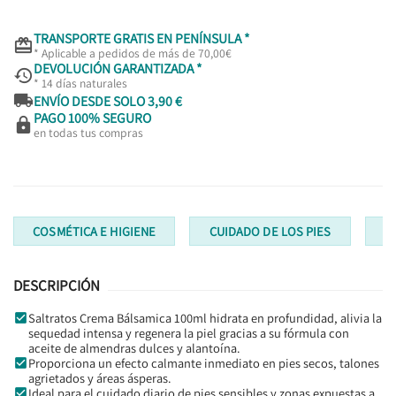
TRANSPORTE GRATIS EN PENÍNSULA *

* Aplicable a pedidos de más de 70,00€
DEVOLUCIÓN GARANTIZADA *

* 14 días naturales

ENVÍO DESDE SOLO 3,90 €
PAGO 100% SEGURO

en todas tus compras
COSMÉTICA E HIGIENE
CUIDADO DE LOS PIES
C
DESCRIPCIÓN
Saltratos Crema Bálsamica 100ml hidrata en profundidad, alivia la
sequedad intensa y regenera la piel gracias a su fórmula con
aceite de almendras dulces y alantoína.
Proporciona un efecto calmante inmediato en pies secos, talones
agrietados y áreas ásperas.
Ideal para el cuidado diario de pies sensibles y zonas expuestas a