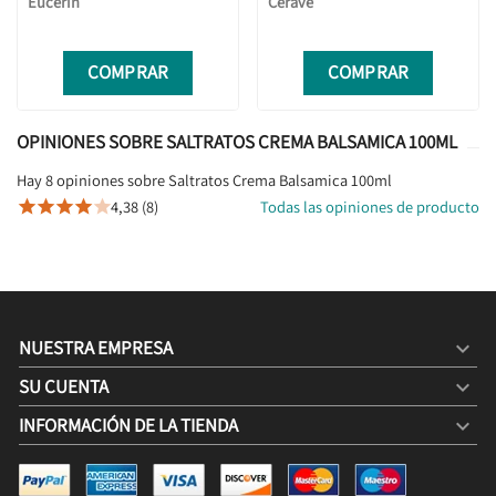
Eucerin
Cerave
COMPRAR
COMPRAR
OPINIONES SOBRE SALTRATOS CREMA BALSAMICA 100ML
Hay 8 opiniones sobre Saltratos Crema Balsamica 100ml
4,38 (8)
Todas las opiniones de producto





NUESTRA EMPRESA

SU CUENTA

INFORMACIÓN DE LA TIENDA
keyboard_arrow_down
SALTRATOS CREMA BALSAMICA 100ML