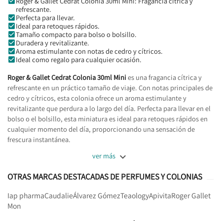
Roger & Gallet Cedrat Colonia 30ml Mini: Fragancia cítrica y
refrescante.
Perfecta para llevar.
Ideal para retoques rápidos.
Tamaño compacto para bolso o bolsillo.
Duradera y revitalizante.
Aroma estimulante con notas de cedro y cítricos.
Ideal como regalo para cualquier ocasión.
Roger & Gallet Cedrat Colonia 30ml Mini
es una fragancia cítrica y
refrescante en un práctico tamaño de viaje. Con notas principales de
cedro y cítricos, esta colonia ofrece un aroma estimulante y
revitalizante que perdura a lo largo del día. Perfecta para llevar en el
bolso o el bolsillo, esta miniatura es ideal para retoques rápidos en
cualquier momento del día, proporcionando una sensación de
frescura instantánea.

ver más
OTRAS MARCAS DESTACADAS DE PERFUMES Y COLONIAS
Iap pharma
Caudalie
Álvarez Gómez
Teaology
Apivita
Roger Gallet
Mon