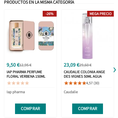
PRODUCTOS EN LA MISMA CATEGORÍA
-26%
MEGA PRECIO
›
9,50 €
23,09 €
12,95 €
29,60 €
IAP PHARMA PERFUME
CAUDALIE COLONIA ANGE
FLORAL VERBENA 150ML
DES VIGNES 50ML AGUA
REFRESCANTE 50 ML
4,57 (30)










Iap pharma
Caudalie
COMPRAR
COMPRAR