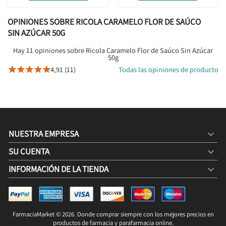
OPINIONES SOBRE RICOLA CARAMELO FLOR DE SAÚCO
SIN AZÚCAR 50G
Hay 11 opiniones sobre Ricola Caramelo Flor de Saúco Sin Azúcar
50g
4,91 (11)
Todas las opiniones de producto





NUESTRA EMPRESA

SU CUENTA

INFORMACIÓN DE LA TIENDA
keyboard_arrow_down
RICOLA CARAMELO FLOR DE SAÚCO SIN AZÚCAR 50G
2,30 €
3,00 €
FarmaciaMarket © 2026. Donde comprar siempre con los mejores precios en
COMPRAR

productos de farmacia y parafarmacia online.
2,30 € / 100g