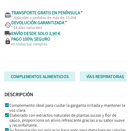
TRANSPORTE GRATIS EN PENÍNSULA *

* Aplicable a pedidos de más de 70,00€
DEVOLUCIÓN GARANTIZADA *

* 14 días naturales

ENVÍO DESDE SOLO 3,90 €
PAGO 100% SEGURO

en todas tus compras
COMPLEMENTOS ALIMENTICIOS
VÍAS RESPIRATORIAS
DESCRIPCIÓN
Complemento ideal para cuidar la garganta irritada y mantener la
voz clara.
Elaborado con extractos naturales de plantas suizas y flor de
saúco, proporciona un alivio refrescante gracias a su sabor suave
y reconfortante.
Su formulación sin azúcar lo hace apto para dieta baja en calorías