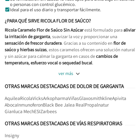
o personas con control glucémico.
Ideal para el uso diario y transportar fácilmente.
¿PARA QUÉ SIRVE RICOLA FLOR DE SAÚCO?
Ricola Caramelo Flor de Saúco Sin Azúcar
está formulado para
aliviar
la irritación de garganta
, suavizar la voz y proporcionar una
sensación de frescor duradera
. Gracias a su contenido en
flor de
saúco y hierbas suizas
, estos caramelos ofrecen una solución natural
y sin azúcar para calmar la garganta en casos de
cambios de
temperatura, esfuerzo vocal o sequedad bucal
.

ver más
OTRAS MARCAS DESTACADAS DE DOLOR DE GARGANTA
Aquilea
Ricola
Vicks
Arkopharma
Viñas
Glaxosmithkline
Apivita
Aboca
Inmunoferon
Black Bee Jalea Real
Propalnatur
Gianluca Mech
ESI
Zarbees
OTRAS MARCAS DESTACADAS DE VÍAS RESPIRATORIAS
Insigny