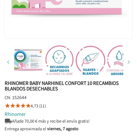


RHINOMER BABY NARHINEL CONFORT 10 RECAMBIOS
BLANDOS DESECHABLES
152644
CN:
4,73 (11)





Rhinomer

Añade
70,00
€ más y recibe el envío gratis!
Entrega aproximada el
viernes, 7 agosto