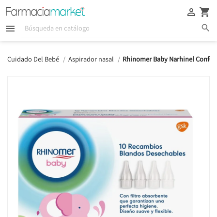





Cuidado Del Bebé
Aspirador nasal
Rhinomer Baby Narhinel Confor