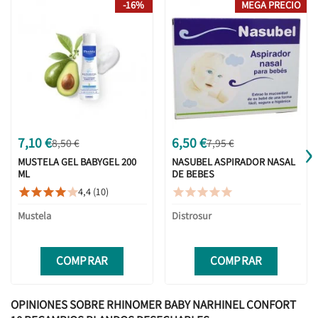
-16%
MEGA PRECIO
›
7,10 €
6,50 €
8,50 €
7,95 €
MUSTELA GEL BABYGEL 200
NASUBEL ASPIRADOR NASAL
ML
DE BEBES
4,4 (10)










Mustela
Distrosur
COMPRAR
COMPRAR
OPINIONES SOBRE RHINOMER BABY NARHINEL CONFORT