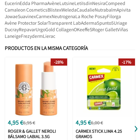
Eucerin
Edda Pharma
Avène
Lutsine
Leti
Isdin
Nesira
Compeed
Camaleon Cosmetics
Blistex
Weleda
Caudalie
Nutrabalm
Apivita
Jowae
Suavinex
Carmex
Neutrogena
La Roche Posay
Filorga
Avène Protector Solar
Transparent Lab
Aderma
5punto5
Uriage
Ducray
Repavar
Urgo
Gold Collagen
OKeeffeS
Roger Gallet
Viñas
Laneige
Frezyderm
Lierac
PRODUCTOS EN LA MISMA CATEGORÍA
-28%
-17%
›
4,95 €
4,95 €
6,95 €
6,00 €
ROGER & GALLET NEROLI
CARMEX STICK LIMA 4.25
BÁLSAMO LABIAL 3.5G
GRAMOS