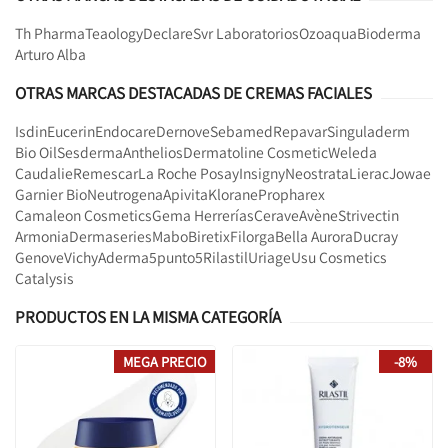
Th Pharma
Teaology
Declare
Svr Laboratorios
Ozoaqua
Bioderma
Arturo Alba
OTRAS MARCAS DESTACADAS DE CREMAS FACIALES
Isdin
Eucerin
Endocare
Dernove
Sebamed
Repavar
Singuladerm
Bio Oil
Sesderma
Anthelios
Dermatoline Cosmetic
Weleda
Caudalie
Remescar
La Roche Posay
Insigny
Neostrata
Lierac
Jowae
Garnier Bio
Neutrogena
Apivita
Klorane
Propharex
Camaleon Cosmetics
Gema Herrerías
Cerave
Avène
Strivectin
Armonia
Dermaseries
Mabo
Biretix
Filorga
Bella Aurora
Ducray
Genove
Vichy
Aderma
5punto5
Rilastil
Uriage
Usu Cosmetics
Catalysis
PRODUCTOS EN LA MISMA CATEGORÍA
MEGA PRECIO
-8%