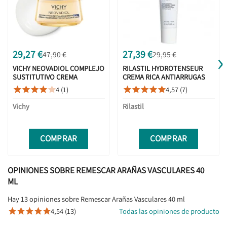
›
29,27 €
27,39 €
47,90 €
29,95 €
VICHY NEOVADIOL COMPLEJO
RILASTIL HYDROTENSEUR
SUSTITUTIVO CREMA
CREMA RICA ANTIARRUGAS
REDENSIFICANTE Y
40ML
4 (1)
4,57 (7)










REVITALIZANTE NOCHE 50ML
Vichy
Rilastil
COMPRAR
COMPRAR
OPINIONES SOBRE REMESCAR ARAÑAS VASCULARES 40
ML
Hay 13 opiniones sobre Remescar Arañas Vasculares 40 ml
4,54 (13)
Todas las opiniones de producto




