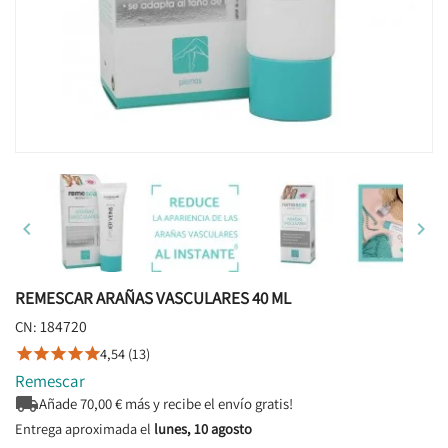


REMESCAR ARAÑAS VASCULARES 40 ML
184720
CN:
4,54 (13)





Remescar

Añade
70,00
€ más y recibe el envío gratis!
Entrega aproximada el
lunes, 10 agosto