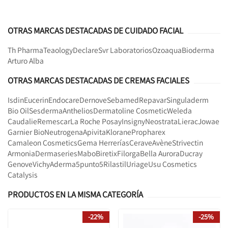
OTRAS MARCAS DESTACADAS DE CUIDADO FACIAL
Th Pharma
Teaology
Declare
Svr Laboratorios
Ozoaqua
Bioderma
Arturo Alba
OTRAS MARCAS DESTACADAS DE CREMAS FACIALES
Isdin
Eucerin
Endocare
Dernove
Sebamed
Repavar
Singuladerm
Bio Oil
Sesderma
Anthelios
Dermatoline Cosmetic
Weleda
Caudalie
Remescar
La Roche Posay
Insigny
Neostrata
Lierac
Jowae
Garnier Bio
Neutrogena
Apivita
Klorane
Propharex
Camaleon Cosmetics
Gema Herrerías
Cerave
Avène
Strivectin
Armonia
Dermaseries
Mabo
Biretix
Filorga
Bella Aurora
Ducray
Genove
Vichy
Aderma
5punto5
Rilastil
Uriage
Usu Cosmetics
Catalysis
PRODUCTOS EN LA MISMA CATEGORÍA
-22%
-25%