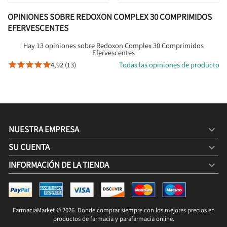
OPINIONES SOBRE REDOXON COMPLEX 30 COMPRIMIDOS
EFERVESCENTES
Hay 13 opiniones sobre Redoxon Complex 30 Comprimidos
Efervescentes
4,92 (13)
Todas las opiniones de producto





NUESTRA EMPRESA

SU CUENTA

INFORMACIÓN DE LA TIENDA
keyboard_arrow_down
REDOXON COMPLEX 30 COMPRIMIDOS EFERVESCENTES
14,50 €
18,00 €
FarmaciaMarket © 2026. Donde comprar siempre con los mejores precios en
COMPRAR

productos de farmacia y parafarmacia online.
9,67 € / 100g