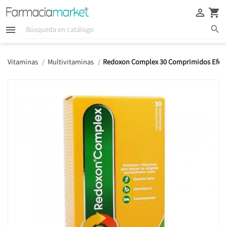





Vitaminas
Multivitaminas
Redoxon Complex 30 Comprimidos Eferv