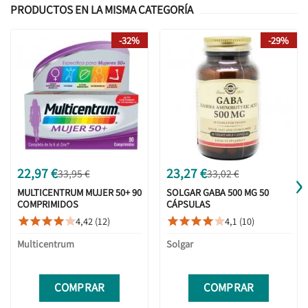
PRODUCTOS EN LA MISMA CATEGORÍA
-32%
-29%
›
22,97 €
23,27 €
33,95 €
33,02 €
MULTICENTRUM MUJER 50+ 90
SOLGAR GABA 500 MG 50
COMPRIMIDOS
CÁPSULAS
4,42 (12)
4,1 (10)










Multicentrum
Solgar
COMPRAR
COMPRAR