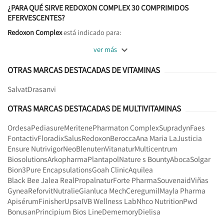
¿PARA QUÉ SIRVE REDOXON COMPLEX 30 COMPRIMIDOS
EFERVESCENTES?
Redoxon Complex
está indicado para:

ver más
OTRAS MARCAS DESTACADAS DE VITAMINAS
Salvat
Drasanvi
OTRAS MARCAS DESTACADAS DE MULTIVITAMINAS
Ordesa
Pediasure
Meritene
Pharmaton Complex
Supradyn
Faes
Fontactiv
Floradix
Salus
Redoxon
Berocca
Ana Maria LaJusticia
Ensure Nutrivigor
Neo
Blenuten
Vitanatur
Multicentrum
Biosolutions
Arkopharma
Plantapol
Nature s Bounty
Aboca
Solgar
Bion3
Pure Encapsulations
Goah Clinic
Aquilea
Black Bee Jalea Real
Propalnatur
Forte Pharma
Souvenaid
Viñas
Gynea
Reforvit
Nutralie
Gianluca Mech
Ceregumil
Mayla Pharma
Apisérum
Finisher
Upsa
IVB Wellness Lab
Nhco Nutrition
Pwd
Bonusan
Principium Bios Line
Dememory
Dielisa