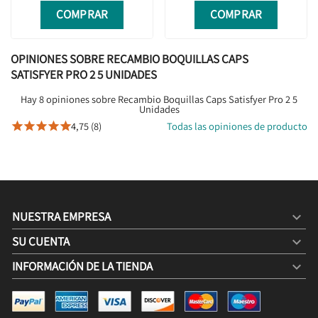
COMPRAR
COMPRAR
OPINIONES SOBRE RECAMBIO BOQUILLAS CAPS
SATISFYER PRO 2 5 UNIDADES
Hay 8 opiniones sobre Recambio Boquillas Caps Satisfyer Pro 2 5
Unidades
4,75 (8)
Todas las opiniones de producto





NUESTRA EMPRESA

SU CUENTA

INFORMACIÓN DE LA TIENDA
keyboard_arrow_down
RECAMBIO BOQUILLAS CAPS SATISFYER PRO 2 5
UNIDADES