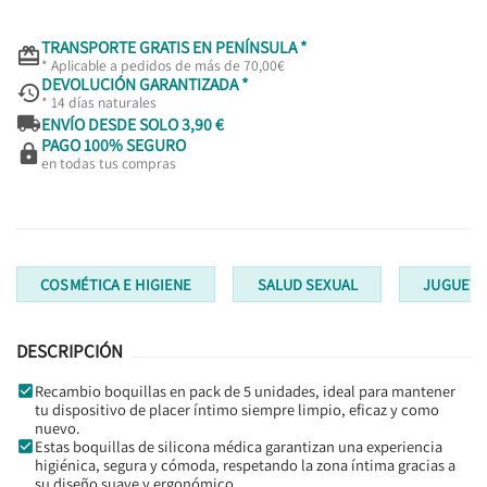
TRANSPORTE GRATIS EN PENÍNSULA *

* Aplicable a pedidos de más de 70,00€
DEVOLUCIÓN GARANTIZADA *

* 14 días naturales

ENVÍO DESDE SOLO 3,90 €
PAGO 100% SEGURO

en todas tus compras
COSMÉTICA E HIGIENE
SALUD SEXUAL
JUGUETE
DESCRIPCIÓN
Recambio boquillas en pack de 5 unidades, ideal para mantener
tu dispositivo de placer íntimo siempre limpio, eficaz y como
nuevo.
Estas boquillas de silicona médica garantizan una experiencia
higiénica, segura y cómoda, respetando la zona íntima gracias a
su diseño suave y ergonómico.