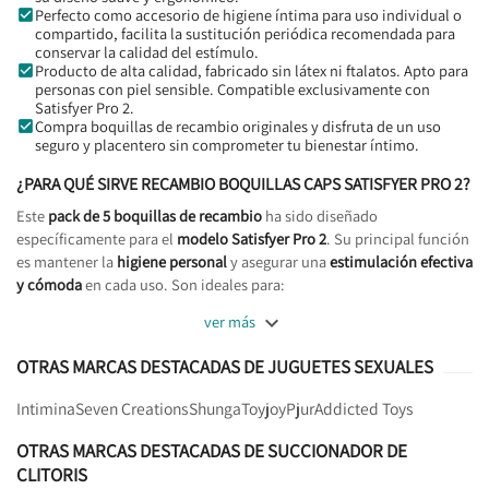
Perfecto como accesorio de higiene íntima para uso individual o
compartido, facilita la sustitución periódica recomendada para
conservar la calidad del estímulo.
Producto de alta calidad, fabricado sin látex ni ftalatos. Apto para
personas con piel sensible. Compatible exclusivamente con
Satisfyer Pro 2.
Compra boquillas de recambio originales y disfruta de un uso
seguro y placentero sin comprometer tu bienestar íntimo.
¿PARA QUÉ SIRVE RECAMBIO BOQUILLAS CAPS SATISFYER PRO 2?
Este
pack de 5 boquillas de recambio
ha sido diseñado
específicamente para el
modelo Satisfyer Pro 2
. Su principal función
es mantener la
higiene personal
y asegurar una
estimulación efectiva
y cómoda
en cada uso. Son ideales para:

ver más
OTRAS MARCAS DESTACADAS DE JUGUETES SEXUALES
Intimina
Seven Creations
Shunga
Toyjoy
Pjur
Addicted Toys
OTRAS MARCAS DESTACADAS DE SUCCIONADOR DE
CLITORIS