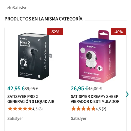
Lelo
Satisfyer
PRODUCTOS EN LA MISMA CATEGORÍA
-52%
-40%
›
42,95 €
26,95 €
89,95 €
45,00 €
SATISFYER PRO 2
SATISFYER DREAMY SHEEP
GENERACIÓN 3 LIQUID AIR
VIBRADOR & ESTIMULADOR
TECHNOLOGY - NEGRO
AIR PULSE
4,5 (8)
4,5 (2)










Satisfyer
Satisfyer