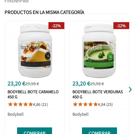
Finisher
Pwd
PRODUCTOS EN LA MISMA CATEGORÍA
-22%
-22%
›
23,20 €
23,20 €
29,95 €
29,95 €
BODYBELL BOTE CARAMELO
BODYBELL BOTE VERDURAS
450 G
450 G
4,86 (21)
4,84 (25)










Bodybell
Bodybell
COMPRAR
COMPRAR