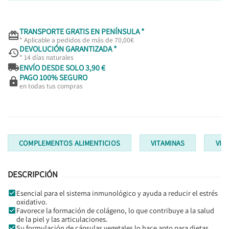
TRANSPORTE GRATIS EN PENÍNSULA *

* Aplicable a pedidos de más de 70,00€
DEVOLUCIÓN GARANTIZADA *

* 14 días naturales

ENVÍO DESDE SOLO 3,90 €
PAGO 100% SEGURO

en todas tus compras
COMPLEMENTOS ALIMENTICIOS
VITAMINAS
VIT
DESCRIPCIÓN
Esencial para el sistema inmunológico y ayuda a reducir el estrés
oxidativo.
Favorece la formación de colágeno, lo que contribuye a la salud
de la piel y las articulaciones.
Su formulación de cápsulas vegetales lo hace apto para dietas