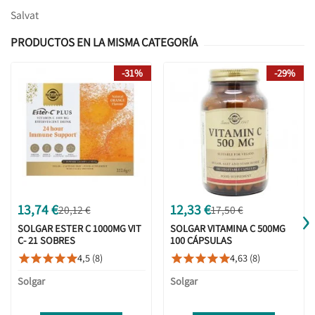
Salvat
PRODUCTOS EN LA MISMA CATEGORÍA
-31%
-29%
›
13,74 €
12,33 €
20,12 €
17,50 €
SOLGAR ESTER C 1000MG VIT
SOLGAR VITAMINA C 500MG
C- 21 SOBRES
100 CÁPSULAS
EFERVESCENTES
4,5 (8)
4,63 (8)










Solgar
Solgar