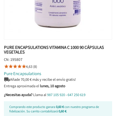
PURE ENCAPSULATIONS VITAMINA C 1000 90 CÁPSULAS
VEGETALES
195807
CN:
4,63 (8)





Pure Encapsulations

Añade
70,00
€ más y recibe el envío gratis!
Entrega aproximada el
lunes, 10 agosto
¿Necesitas ayuda?
Llama al
987 105 920
-
647 250 619
Comprando este producto ganara
0,60 €
con nuestro programa de
fidelización. Su carrito contabilizará
0,60 €
.