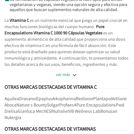
vegetarianas y veganas, siendo una opción segura y efectiva para
aquellos que buscan suplementos naturales de alta calidad.
La
Vitamina C
es un nutriente esencial que juega un papel crucial en
muchas funciones biológicas del cuerpo humano.
Pure
Encapsulations Vitamina C 1000 90 Cápsulas Vegetales
es un
suplemento alimenticio de alta calidad que proporciona una dosis
efectiva de vitamina C en una fórmula de fácil absorción. Este
producto está diseñado para quienes desean optimizar su salud
inmunológica y antioxidante. A continuación, te presentamos todos
los detalles acerca de sus usos, beneficios, ingredientes y más.

ver más
OTRAS MARCAS DESTACADAS DE VITAMINA C
Aquilea
Drasanvi
Epaplus
Arkopharma
Redoxon
Plantapol
Artilane
Aboca
Nature s Bounty
Solgar
Profaes4
Pure Encapsulations
Pwd
Dielisa
Gianluca Mech
ESI
Nutralie
IVB Wellness Lab
Bonusan
Nutergia
OTRAS MARCAS DESTACADAS DE VITAMINAS