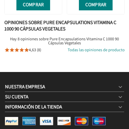
COMPRAR
COMPRAR
OPINIONES SOBRE PURE ENCAPSULATIONS VITAMINA C
1000 90 CÁPSULAS VEGETALES
Hay 8 opiniones sobre Pure Encapsulations Vitamina C 1000 90
Cápsulas Vegetales
4,63 (8)
Todas las opiniones de producto





NUESTRA EMPRESA

SU CUENTA

INFORMACIÓN DE LA TIENDA
keyboard_arrow_down
PURE ENCAPSULATIONS VITAMINA C 1000 90 CÁPSULAS
VEGETALES