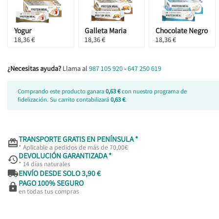
Yogur
Galleta Maria
Chocolate Negro
18,36 €
18,36 €
18,36 €
¿Necesitas ayuda?
Llama al
987 105 920
-
647 250 619
Comprando este producto ganara
0,63 €
con nuestro programa de
fidelización. Su carrito contabilizará
0,63 €
.
TRANSPORTE GRATIS EN PENÍNSULA *

* Aplicable a pedidos de más de 70,00€
DEVOLUCIÓN GARANTIZADA *

* 14 días naturales

ENVÍO DESDE SOLO 3,90 €
PAGO 100% SEGURO

en todas tus compras