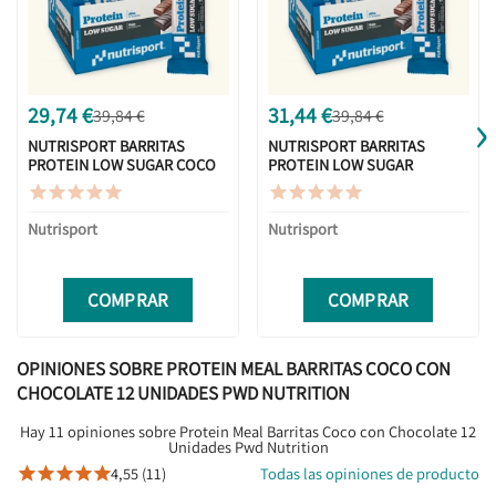
›
29,74 €
31,44 €
39,84 €
39,84 €
NUTRISPORT BARRITAS
NUTRISPORT BARRITAS
PROTEIN LOW SUGAR COCO
PROTEIN LOW SUGAR
16 UNIDADES
CHOCO-NUTS 16 UNIDADES










Nutrisport
Nutrisport
COMPRAR
COMPRAR
OPINIONES SOBRE PROTEIN MEAL BARRITAS COCO CON
CHOCOLATE 12 UNIDADES PWD NUTRITION
Hay 11 opiniones sobre Protein Meal Barritas Coco con Chocolate 12
Unidades Pwd Nutrition
4,55 (11)
Todas las opiniones de producto




