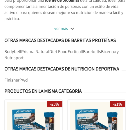
para proporcionar una
fuente de proteínas
de alta calidad, ideal para
complementar la alimentación de personas con un estilo de vida
activo o para quienes desean mejorar su nutrición de manera fácil y
práctica.

ver más
OTRAS MARCAS DESTACADAS DE BARRITAS PROTEÍNAS
Bodybell
Prisma Natural
Diet Food
Forticoll
Barebells
Bicentury
Nutrisport
OTRAS MARCAS DESTACADAS DE NUTRICION DEPORTIVA
Finisher
Pwd
PRODUCTOS EN LA MISMA CATEGORÍA
-25%
-21%