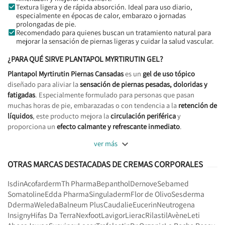
Textura ligera y de rápida absorción. Ideal para uso diario,
especialmente en épocas de calor, embarazo o jornadas
prolongadas de pie.
Recomendado para quienes buscan un tratamiento natural para
mejorar la sensación de piernas ligeras y cuidar la salud vascular.
¿PARA QUÉ SIRVE PLANTAPOL MYRTIRUTIN GEL?
Plantapol Myrtirutin Piernas Cansadas
es un
gel de uso tópico
diseñado para aliviar la
sensación de piernas pesadas, doloridas y
fatigadas
. Especialmente formulado para personas que pasan
muchas horas de pie, embarazadas o con tendencia a la
retención de
líquidos
, este producto mejora la
circulación periférica
y
proporciona un
efecto calmante y refrescante inmediato
.

ver más
OTRAS MARCAS DESTACADAS DE CREMAS CORPORALES
Isdin
Acofarderm
Th Pharma
Bepanthol
Dernove
Sebamed
Somatoline
Edda Pharma
Singuladerm
Flor de Olivo
Sesderma
Dderma
Weleda
Balneum Plus
Caudalie
Eucerin
Neutrogena
Insigny
Hifas Da Terra
Nexfoot
Lavigor
Lierac
Rilastil
Avène
Leti