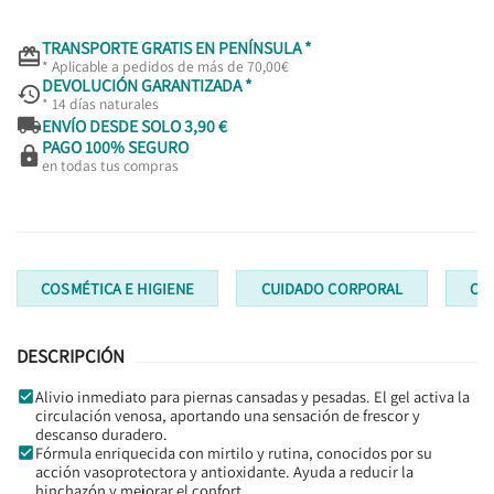
TRANSPORTE GRATIS EN PENÍNSULA *

* Aplicable a pedidos de más de 70,00€
DEVOLUCIÓN GARANTIZADA *

* 14 días naturales

ENVÍO DESDE SOLO 3,90 €
PAGO 100% SEGURO

en todas tus compras
COSMÉTICA E HIGIENE
CUIDADO CORPORAL
CR
DESCRIPCIÓN
Alivio inmediato para piernas cansadas y pesadas. El gel activa la
circulación venosa, aportando una sensación de frescor y
descanso duradero.
Fórmula enriquecida con mirtilo y rutina, conocidos por su
acción vasoprotectora y antioxidante. Ayuda a reducir la
hinchazón y mejorar el confort.