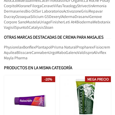
Aboca
Jowae
Suavinex
Lacer
Trofolastin
Dr Organic
La Roche Posay
Corpitol
Klorane
Filorga
Cerave
Viñas
Teaology
Strivectin
Armonia
Dermaseries
Bio Oil
Svr Laboratorios
Activozone
Grisi
Repavar
Ducray
Ozoaqua
Silicium G5
Dexeryl
Aderma
Drasanvi
Genove
Corpore Sano
Mustela
Uriage
Finisher
Leti At4
Bioderma
Webotanix
Vagisil
5punto5
Catalysis
Sloan
OTRAS MARCAS DESTACADAS DE CREMA PARA MASAJES
Physiorelax
Bonflex
Plantapol
Prisma Natural
Propharex
Fisiocrem
Aquilea
Blisscare
Cannaben
Urgo
Mabo
Galeno
Valdispro
Aliviflex
Mayla Pharma
PRODUCTOS EN LA MISMA CATEGORÍA
-20%
MEGA PRECIO