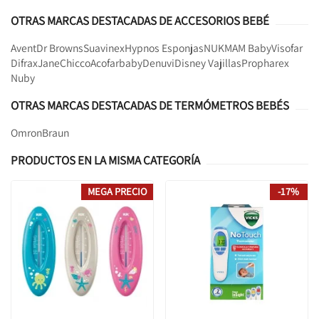
OTRAS MARCAS DESTACADAS DE ACCESORIOS BEBÉ
Avent
Dr Browns
Suavinex
Hypnos Esponjas
NUK
MAM Baby
Visofar
Difrax
Jane
Chicco
Acofarbaby
Denuvi
Disney Vajillas
Propharex
Nuby
OTRAS MARCAS DESTACADAS DE TERMÓMETROS BEBÉS
Omron
Braun
PRODUCTOS EN LA MISMA CATEGORÍA
MEGA PRECIO
-17%