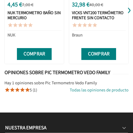
›
4,45 €
32,98 €
7,00 €
40,00 €
NUK TERMOMETRO BAÑO SIN
VICKS VNT200 TERMÓMETRO
MERCURIO
FRENTE SIN CONTACTO










NUK
Braun
COMPRAR
COMPRAR
OPINIONES SOBRE PIC TERMOMETRO VEDO FAMILY
Hay 1 opiniones sobre Pic Termometro Vedo Family
5 (1)
Todas las opiniones de producto





NUESTRA EMPRESA
